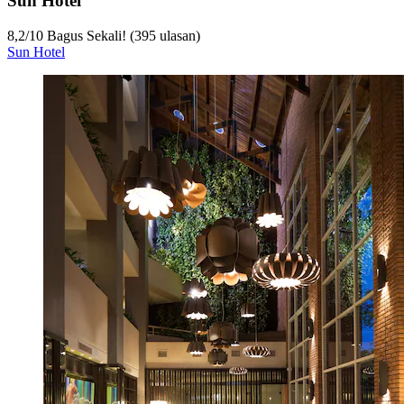
Sun Hotel
8,2
/
10
Bagus Sekali! (395 ulasan)
Sun Hotel