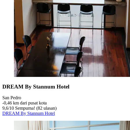
DREAM By Stannum Hotel
San Pedro
‐
0,46 km dari pusat kota
9,6
/
10
Sempurna! (82 ulasan)
DREAM By Stannum Hotel