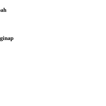
bah
ginap