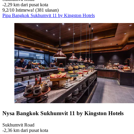
‐
2,29 km dari pusat kota
9,2
/
10
Istimewa! (381 ulasan)
Pipa Bangkok Sukhumvit 11 by Kingston Hotels
Nysa Bangkok Sukhumvit 11 by Kingston Hotels
Sukhumvit Road
‐
2,36 km dari pusat kota