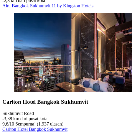
‐
2,3 km dari pusat kota
Aira Bangkok Sukhumvit 11 by Kingston Hotels
Carlton Hotel Bangkok Sukhumvit
Sukhumvit Road
‐
3,38 km dari pusat kota
9,6
/
10
Sempurna! (1.937 ulasan)
Carlton Hotel Bangkok Sukhumvit