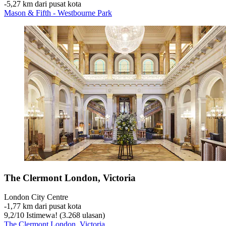
‐
5,27 km dari pusat kota
Mason & Fifth - Westbourne Park
The Clermont London, Victoria
London City Centre
‐
1,77 km dari pusat kota
9,2
/
10
Istimewa! (3.268 ulasan)
The Clermont London, Victoria