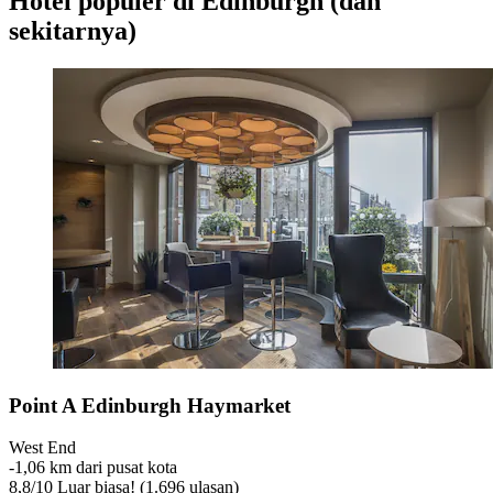
Hotel populer di Edinburgh (dan
sekitarnya)
Point A Edinburgh Haymarket
West End
‐
1,06 km dari pusat kota
8,8
/
10
Luar biasa! (1.696 ulasan)