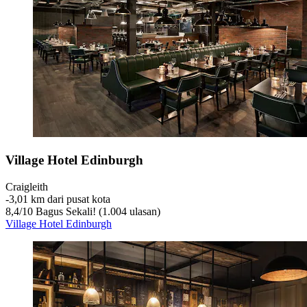
Village Hotel Edinburgh
Craigleith
‐
3,01 km dari pusat kota
8,4
/
10
Bagus Sekali! (1.004 ulasan)
Village Hotel Edinburgh