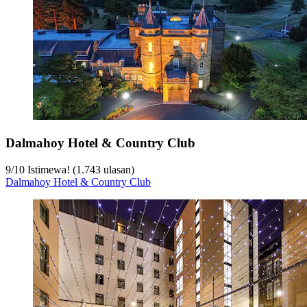
Dalmahoy Hotel & Country Club
9
/
10
Istimewa! (1.743 ulasan)
Dalmahoy Hotel & Country Club