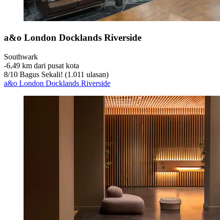
a&o London Docklands Riverside
Southwark
‐
6,49 km dari pusat kota
8
/
10
Bagus Sekali! (1.011 ulasan)
a&o London Docklands Riverside