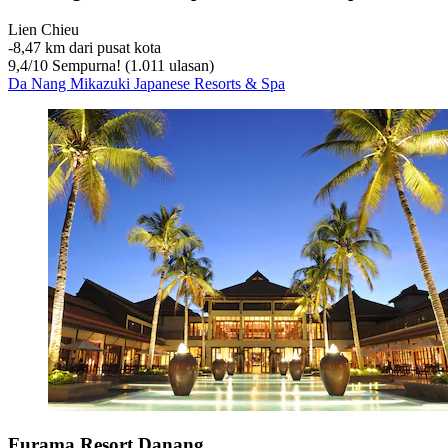
Lien Chieu
‐
8,47 km dari pusat kota
9,4
/
10
Sempurna! (1.011 ulasan)
Da Nang Mikazuki Japanese Resorts & Spa
Furama Resort Danang