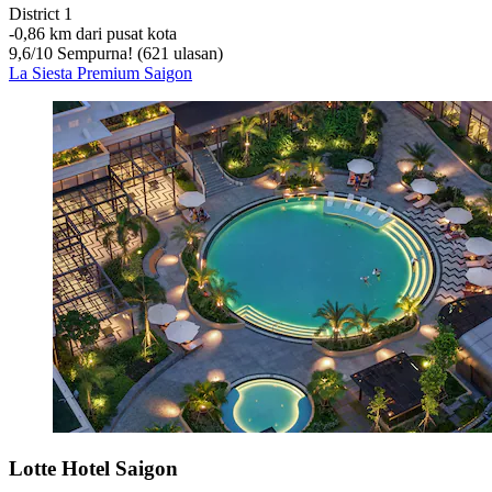
District 1
‐
0,86 km dari pusat kota
9,6
/
10
Sempurna! (621 ulasan)
La Siesta Premium Saigon
Lotte Hotel Saigon