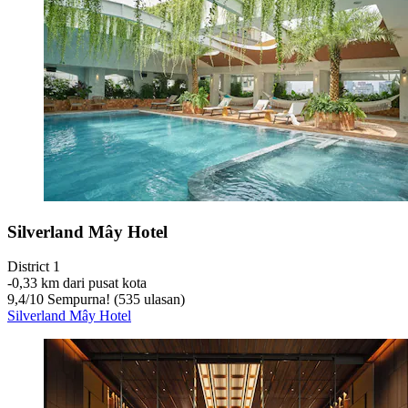
Silverland Mây Hotel
District 1
‐
0,33 km dari pusat kota
9,4
/
10
Sempurna! (535 ulasan)
Silverland Mây Hotel