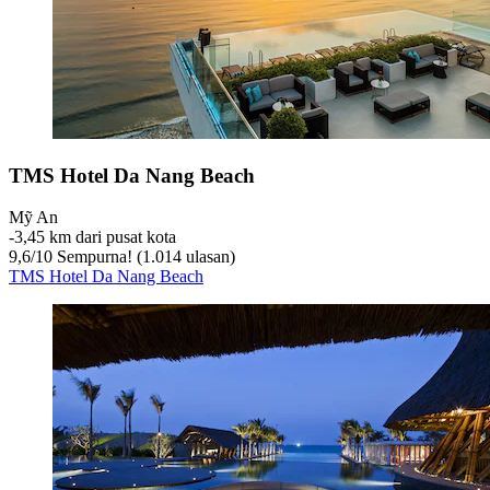
TMS Hotel Da Nang Beach
Mỹ An
‐
3,45 km dari pusat kota
9,6
/
10
Sempurna! (1.014 ulasan)
TMS Hotel Da Nang Beach