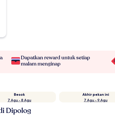
na
Dapatkan reward untuk setiap
malam menginap
Besok
Akhir pekan ini
7 Agu - 8 Agu
7 Agu - 9 Agu
di Dipolog