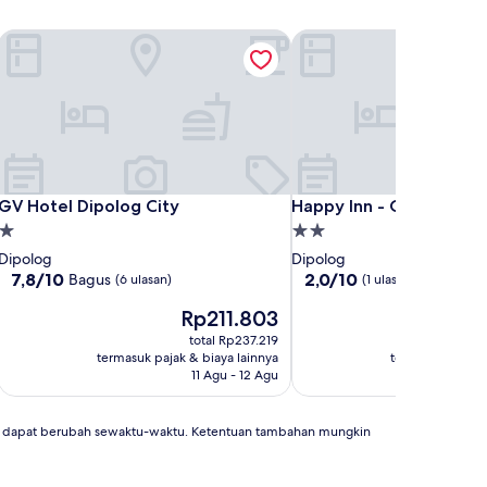
GV Hotel Dipolog City
Happy Inn - Capitol
GV Hotel Dipolog City
Happy Inn - Capitol
GV Hotel Dipolog City
Happy Inn - Capitol
Properti
Properti
bintang
bintang
Dipolog
Dipolog
1.0
2.0
7.8
2.0
7,8/10
2,0/10
Bagus
(6 ulasan)
(1 ulasan)
dari
dari
Harga
Ha
Rp211.803
R
10,
10,
sekarang
se
Bagus,
(1
total Rp237.219
t
Rp211.803
Rp
(6
ulasan)
termasuk pajak & biaya lainnya
termasuk pajak 
ulasan)
11 Agu - 12 Agu
an dapat berubah sewaktu-waktu. Ketentuan tambahan mungkin