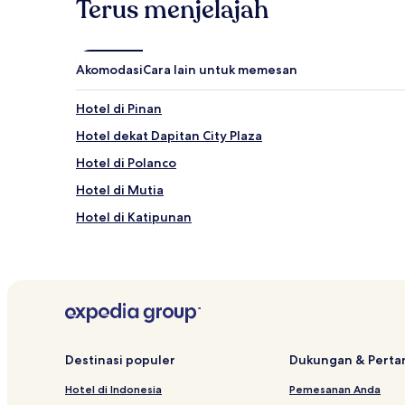
Terus menjelajah
berlaku.
Akomodasi
Cara lain untuk memesan
Hotel di Pinan
Hotel dekat Dapitan City Plaza
Hotel di Polanco
Hotel di Mutia
Hotel di Katipunan
Destinasi populer
Dukungan & Pert
Hotel di Indonesia
Pemesanan Anda