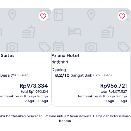
Suites
Ariana Hotel
Suites
Ariana Hotel
 Suites
Ariana Hotel
Properti
bintang
Dipolog
3.5
8.2
8,2/10
 Biasa
Sangat Baik
(210 ulasan)
(125 ulasan)
dari
Harga
Harga
Rp973.334
Rp956.721
10,
sekarang
sekarang
Sangat
total Rp1.090.134
total Rp1.071.527
Rp973.334
Rp956.721
Baik,
termasuk pajak & biaya lainnya
termasuk pajak & biaya lainnya
(125
9 Agu - 10 Agu
10 Agu - 11 Agu
ulasan)
khir berdasarkan pencarian 1 malam untuk 2 tamu dewasa. Harga dan ketersedia
berlaku.