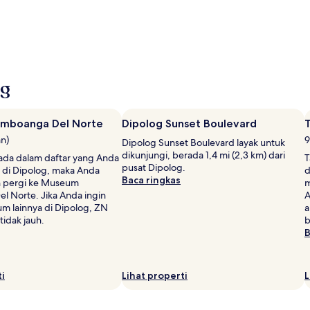
og
mboanga Del Norte
Dipolog Sunset Boulevard
an)
9
Dipolog Sunset Boulevard layak untuk
dikunjungi, berada 1,4 mi (2,3 km) dari
ada dalam daftar yang Anda
T
pusat Dipolog.
i di Dipolog, maka Anda
d
Baca ringkas
n pergi ke Museum
m
 Norte. Jika Anda ingin
A
m lainnya di Dipolog, ZN
a
idak jauh.
b
B
ti
Lihat properti
L