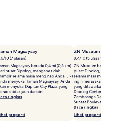
Taman Magsaysay
ZN Museum
.6/10 (7 ulasan)
8.4/10 (5 ulasan)
aman Magsaysay berada 0,4 mi (0,6 km)
ZN Museum berada 1,2 mi (1,9 
ari pusat Dipolog, mengapa tidak
pusat Dipolog, mengapa tidak
ampir selama masa menginap Anda. Jika
selama masa menginap Anda. 
nda menyukai Taman Magsaysay, Anda
ingin merasakan pengalaman 
kan menyukai Dapitan City Plaza, yang
yang ditawarkan Dipolog, kunj
erada tidak jauh dari sini.
Dipolog Center Mall, Museum
aca ringkas
Zamboanga Del Norte, dan Di
Sunset Boulevard.
Baca ringkas
ihat properti
Lihat properti