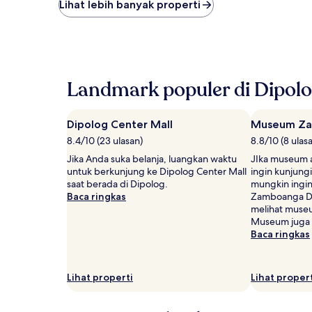
terendah
Lihat lebih banyak properti
yang
ditemukan
dalam
24
jam
terakhir
Landmark populer di Dipol
berdasarkan
pencarian
1
Dipolog Center Mall
Museum Za
malam
untuk
8.4/10 (23 ulasan)
8.8/10 (8 ulas
2
Jika Anda suka belanja, luangkan waktu
JIka museum 
tamu
untuk berkunjung ke Dipolog Center Mall
ingin kunjung
dewasa.
saat berada di Dipolog.
mungkin ingi
Harga
Baca ringkas
Zamboanga Del
dan
melihat museu
ketersediaan
Museum juga t
dapat
Baca ringkas
berubah
sewaktu-
waktu.
Lihat properti
Lihat proper
Ketentuan
tambahan
mungkin