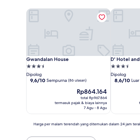
Gwandalan House
D' Hotel and 
Gwandalan House
D' Hotel and 
Gwandalan House
D' Hotel and
Properti
Properti
bintang
bintang
Dipolog
Dipolog
3.5
3.5
9.6
8.6
9,6/10
8,6/10
Sempurna
Luar
(86 ulasan)
dari
dari
Harga
Rp864.164
10,
10,
sekarang
Sempurna,
Luar
total Rp967.864
Rp864.164
(86
Biasa,
termasuk pajak & biaya lainnya
ulasan)
(210
7 Agu - 8 Agu
ulasan)
Harga
Harga per malam terendah yang ditemukan dalam 24 jam tera
per
malam