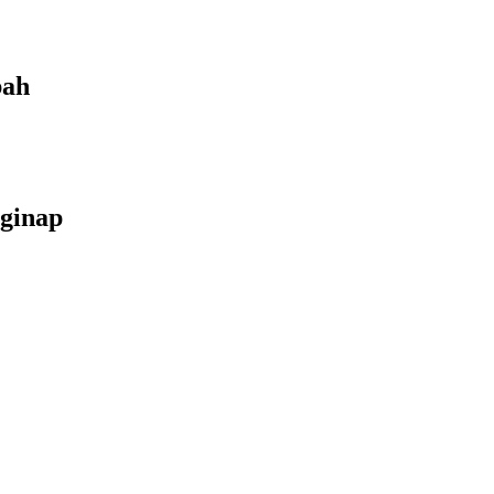
bah
ginap