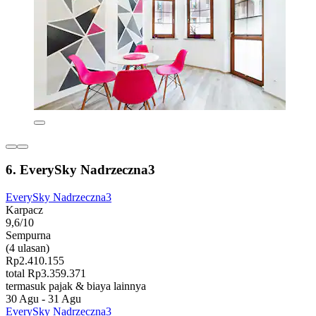
6. EverySky Nadrzeczna3
EverySky Nadrzeczna3
Karpacz
9,6/10
Sempurna
(4 ulasan)
Rp2.410.155
total Rp3.359.371
termasuk pajak & biaya lainnya
30 Agu - 31 Agu
EverySky Nadrzeczna3