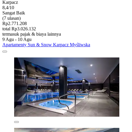
Karpacz
8,4/10
Sangat Baik
(7 ulasan)
Rp2.771.208
total Rp3.026.132
termasuk pajak & biaya lainnya
9 Agu - 10 Agu
Apartamenty Sun & Snow Karpacz Myśliwska