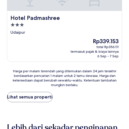
Hotel Padmashree
Hotel Padmashree
Properti
bintang
Udaipur
3.0
Harga
Rp339.153
sekarang
total Rp356.111
Rp339.153
termasuk pajak & biaya lainnya
6 Sep - 7 Sep
Harga
Harga per malam terendah yang ditemukan dalam 24 jam terakhir
berdasarkan pencarian 1 malam untuk 2 tamu dewasa. Harga dan
per
ketersediaan dapat berubah sewaktu-waktu. Ketentuan tambahan
malam
mungkin berlaku.
terendah
yang
Lihat semua properti
ditemukan
dalam
24
jam
terakhir
berdasarkan
Lebih dari sekadar penginapan
pencarian