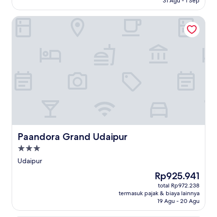
31 Agu - 1 Sep
ulasan)
Paandora Grand Udaipur
Paandora Grand Udaipur
Paandora Grand Udaipur
Properti
bintang
Udaipur
3.0
Harga
Rp925.941
sekarang
total Rp972.238
Rp925.941
termasuk pajak & biaya lainnya
19 Agu - 20 Agu