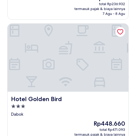
sekarang
total Rp236.932
Rp225.650
termasuk pajak & biaya lainnya
7 Agu - 8 Agu
Hotel Golden Bird
Hotel Golden Bird
Hotel Golden Bird
Properti
bintang
Dabok
3.0
Harga
Rp448.660
sekarang
total Rp471.093
Rp448.660
termasuk pajak & biaya lainnya