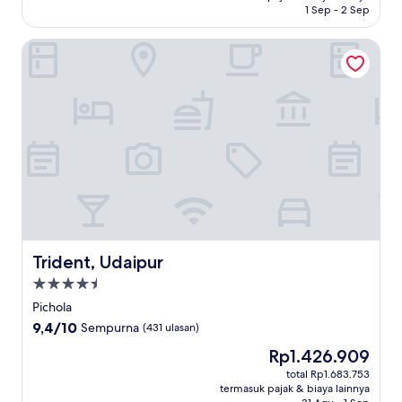
1 Sep - 2 Sep
Trident, Udaipur
Trident, Udaipur
Trident, Udaipur
Properti
bintang
Pichola
4.5
9.4
9,4/10
Sempurna
(431 ulasan)
dari
Harga
Rp1.426.909
10,
sekarang
Sempurna,
total Rp1.683.753
Rp1.426.909
termasuk pajak & biaya lainnya
(431