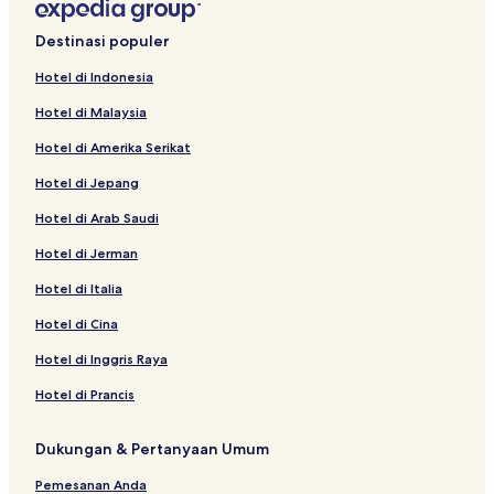
Hotel dengan Kolam Renang di Dabok
Destinasi populer
Hotel di Dakan Kotra
Hotel di Indonesia
Hotel dekat Danau Swaroop Sagar
Hotel di Malaysia
Hotel di Sarada
Hotel di Amerika Serikat
Hotel di Nathdwara
Hotel di Jepang
Hotel dekat Statue of Belief
Hotel di Arab Saudi
Hotel di Kapasan
Hotel di Rajsamand
Hotel di Jerman
Hotel di Lakāwās
Hotel di Italia
Hotel dengan Tempat Parkir di Distrik Udaipur
Hotel di Cina
Hotel di Gogunda
Hotel di Inggris Raya
Hotel di Prancis
Dukungan & Pertanyaan Umum
Pemesanan Anda