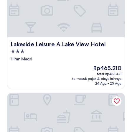
Lakeside Leisure A Lake View Hotel
Lakeside Leisure A Lake View Hotel
Properti
bintang
Hiran Magri
3.0
Harga
Rp465.210
sekarang
total Rp488.471
Rp465.210
termasuk pajak & biaya lainnya
24 Agu - 25 Agu
HOTEL THE ARCHI