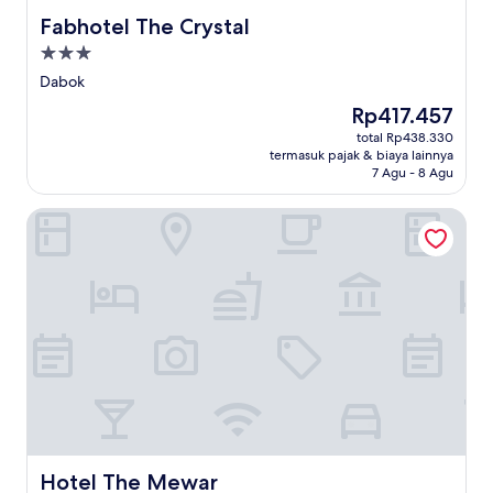
Fabhotel The Crystal
Fabhotel The Crystal
Properti
bintang
Dabok
3.0
Harga
Rp417.457
sekarang
total Rp438.330
Rp417.457
termasuk pajak & biaya lainnya
7 Agu - 8 Agu
Hotel The Mewar
Hotel The Mewar
Hotel The Mewar