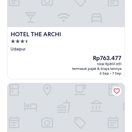
HOTEL THE ARCHI
HOTEL THE ARCHI
Properti
bintang
Udaipur
3.5
Harga
Rp763.477
sekarang
total Rp801.651
Rp763.477
termasuk pajak & biaya lainnya
6 Sep - 7 Sep
The High Garden Resort