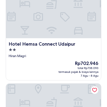
Hotel Hemsa Connect Udaipur
Hotel Hemsa Connect Udaipur
Properti
bintang
Hiran Magri
2.0
Harga
Rp702.946
sekarang
total Rp738.093
Rp702.946
termasuk pajak & biaya lainnya
7 Agu - 8 Agu
Lakeside Leisure A Lake View Hotel