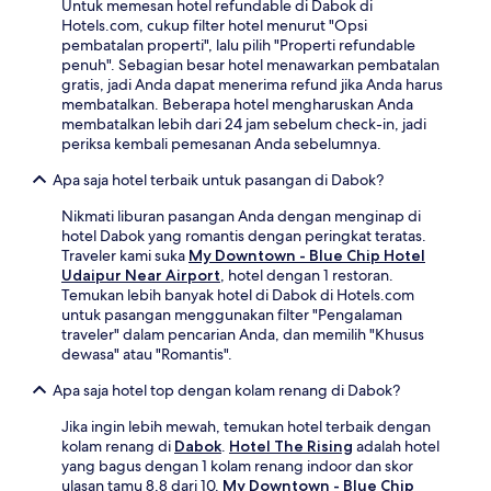
Untuk memesan hotel refundable di Dabok di
Hotels.com, cukup filter hotel menurut "Opsi
pembatalan properti", lalu pilih "Properti refundable
penuh". Sebagian besar hotel menawarkan pembatalan
gratis, jadi Anda dapat menerima refund jika Anda harus
membatalkan. Beberapa hotel mengharuskan Anda
membatalkan lebih dari 24 jam sebelum check-in, jadi
periksa kembali pemesanan Anda sebelumnya.
Apa saja hotel terbaik untuk pasangan di Dabok?
Nikmati liburan pasangan Anda dengan menginap di
hotel Dabok yang romantis dengan peringkat teratas.
Traveler kami suka
My Downtown - Blue Chip Hotel
Udaipur Near Airport
, hotel dengan 1 restoran.
Temukan lebih banyak hotel di Dabok di Hotels.com
untuk pasangan menggunakan filter "Pengalaman
traveler" dalam pencarian Anda, dan memilih "Khusus
dewasa" atau "Romantis".
Apa saja hotel top dengan kolam renang di Dabok?
Jika ingin lebih mewah, temukan hotel terbaik dengan
kolam renang di
Dabok
.
Hotel The Rising
adalah hotel
yang bagus dengan 1 kolam renang indoor dan skor
ulasan tamu 8,8 dari 10.
My Downtown - Blue Chip