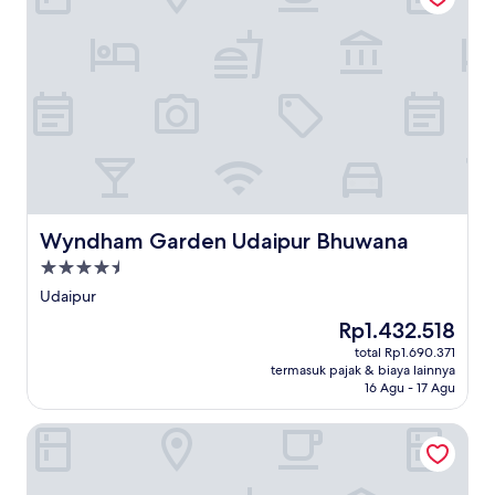
Wyndham Garden Udaipur Bhuwana
Wyndham Garden Udaipur Bhuwana
Properti
bintang
Udaipur
4.5
Harga
Rp1.432.518
sekarang
total Rp1.690.371
Rp1.432.518
termasuk pajak & biaya lainnya
16 Agu - 17 Agu
Hotel Hemsa Connect Udaipur