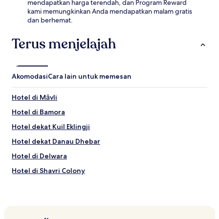
mendapatkan harga terendah, dan Program Reward
kami memungkinkan Anda mendapatkan malam gratis
dan berhemat.
Terus menjelajah
Akomodasi
Cara lain untuk memesan
Hotel di Māvli
Hotel di Bamora
Hotel dekat Kuil Eklingji
Hotel dekat Danau Dhebar
Hotel di Delwara
Hotel di Shavri Colony
Hotel dekat Kuil Shrinathji
Hotel dekat Danau Rajsamand
Hotel di Distrik Udaipur