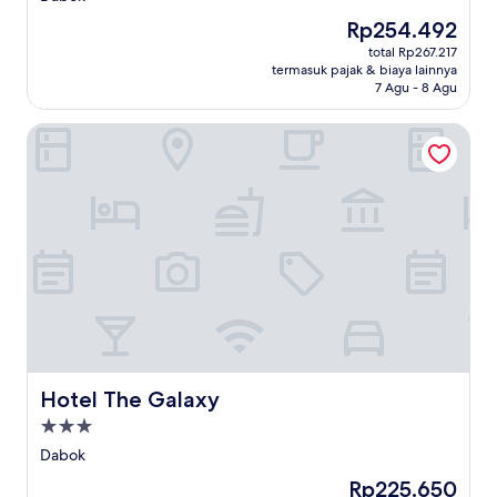
2.0
Harga
Rp254.492
sekarang
total Rp267.217
Rp254.492
termasuk pajak & biaya lainnya
7 Agu - 8 Agu
Hotel The Galaxy
Hotel The Galaxy
Hotel The Galaxy
Properti
bintang
Dabok
3.0
Harga
Rp225.650