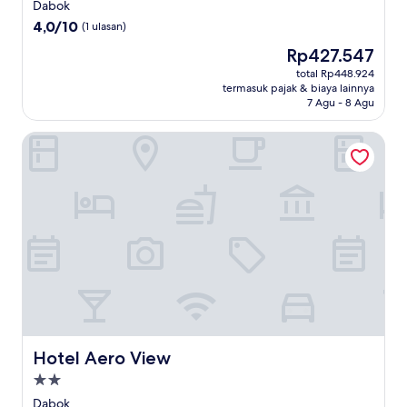
bintang
Dabok
3.0
4.0
4,0/10
(1 ulasan)
dari
Harga
Rp427.547
10,
sekarang
(1
total Rp448.924
Rp427.547
termasuk pajak & biaya lainnya
ulasan)
7 Agu - 8 Agu
Hotel Aero View
Hotel Aero View
Hotel Aero View
Properti
bintang
Dabok