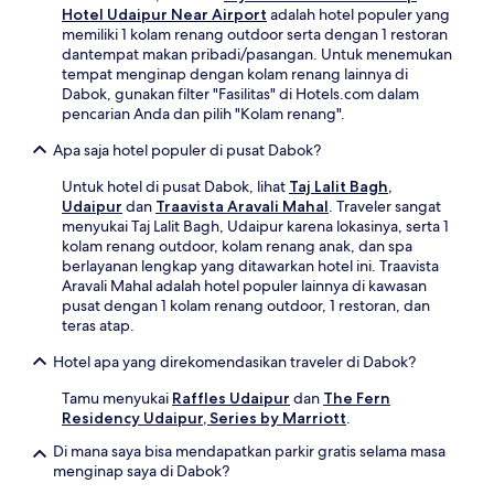
Hotel Udaipur Near Airport
adalah hotel populer yang
memiliki 1 kolam renang outdoor serta dengan 1 restoran
dantempat makan pribadi/pasangan. Untuk menemukan
tempat menginap dengan kolam renang lainnya di
Dabok, gunakan filter "Fasilitas" di Hotels.com dalam
pencarian Anda dan pilih "Kolam renang".
Apa saja hotel populer di pusat Dabok?
Untuk hotel di pusat Dabok, lihat
Taj Lalit Bagh,
Udaipur
dan
Traavista Aravali Mahal
. Traveler sangat
menyukai Taj Lalit Bagh, Udaipur karena lokasinya, serta 1
kolam renang outdoor, kolam renang anak, dan spa
berlayanan lengkap yang ditawarkan hotel ini. Traavista
Aravali Mahal adalah hotel populer lainnya di kawasan
pusat dengan 1 kolam renang outdoor, 1 restoran, dan
teras atap.
Hotel apa yang direkomendasikan traveler di Dabok?
Tamu menyukai
Raffles Udaipur
dan
The Fern
Residency Udaipur, Series by Marriott
.
Di mana saya bisa mendapatkan parkir gratis selama masa
menginap saya di Dabok?