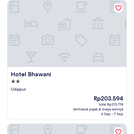
Hotel Bhawani
Hotel Bhawani
Hotel Bhawani
Properti
bintang
Udaipur
2.0
Harga
Rp203.594
sekarang
total Rp213.774
Rp203.594
termasuk pajak & biaya lainnya
6 Sep - 7 Sep
Hotel Lakend