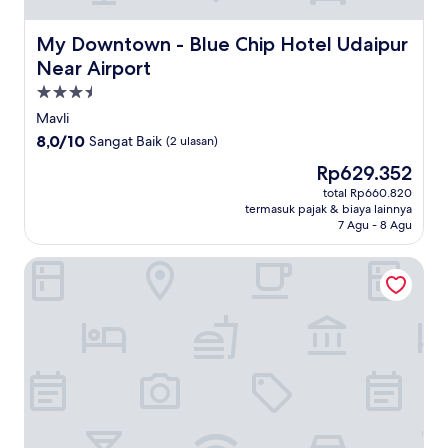
My Downtown - Blue Chip Hotel Udaipur Near Airport
My Downtown - Blue Chip Hotel Udaipur
Near Airport
Properti
bintang
Mavli
3.5
8.0
8,0/10
Sangat Baik
(2 ulasan)
dari
Harga
Rp629.352
10,
sekarang
Sangat
total Rp660.820
Rp629.352
termasuk pajak & biaya lainnya
Baik,
7 Agu - 8 Agu
(2
ulasan)
Hotel Imperial