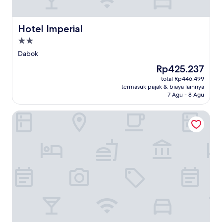
Hotel Imperial
Hotel Imperial
Properti
bintang
Dabok
2.0
Harga
Rp425.237
sekarang
total Rp446.499
Rp425.237
termasuk pajak & biaya lainnya
7 Agu - 8 Agu
Fabhotel The Crystal