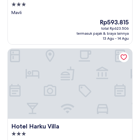
Properti
bintang
Mavli
3.0
Harga
Rp593.815
sekarang
total Rp623.506
Rp593.815
termasuk pajak & biaya lainnya
13 Agu - 14 Agu
Hotel Harku Villa
Hotel Harku Villa
Hotel Harku Villa
Properti