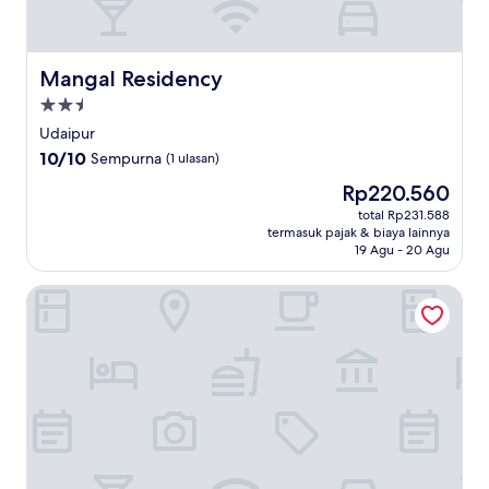
Mangal Residency
Mangal Residency
Properti
bintang
Udaipur
2.5
10.0
10/10
Sempurna
(1 ulasan)
dari
Harga
Rp220.560
10,
sekarang
Sempurna,
total Rp231.588
Rp220.560
termasuk pajak & biaya lainnya
(1
19 Agu - 20 Agu
ulasan)
Hotel Padmashree