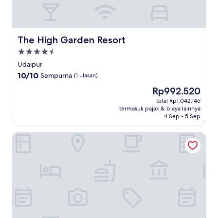
The High Garden Resort
The High Garden Resort
Properti
bintang
Udaipur
4.5
10.0
10/10
Sempurna
(1 ulasan)
dari
Harga
Rp992.520
10,
sekarang
Sempurna,
total Rp1.042.146
Rp992.520
termasuk pajak & biaya lainnya
(1
4 Sep - 5 Sep
ulasan)
Mangal Residency