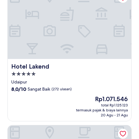
Hotel Lakend
Hotel Lakend
Properti
bintang
Udaipur
5.0
8.0
8,0/10
Sangat Baik
(272 ulasan)
dari
Harga
Rp1.071.546
10,
sekarang
Sangat
total Rp1.125.123
Rp1.071.546
termasuk pajak & biaya lainnya
Baik,
20 Agu - 21 Agu
(272
ulasan)
Parallel Hotel Udaipur, a member of Radisson Individuals