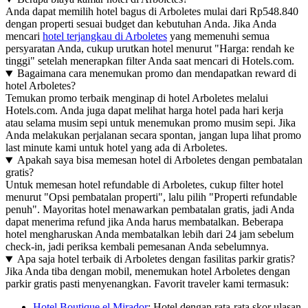
Anda dapat memilih hotel bagus di Arboletes mulai dari Rp548.840
dengan properti sesuai budget dan kebutuhan Anda. Jika Anda
mencari
hotel terjangkau di Arboletes
yang memenuhi semua
persyaratan Anda, cukup urutkan hotel menurut "Harga: rendah ke
tinggi" setelah menerapkan filter Anda saat mencari di Hotels.com.
Bagaimana cara menemukan promo dan mendapatkan reward di
hotel Arboletes?
Temukan promo terbaik menginap di hotel Arboletes melalui
Hotels.com. Anda juga dapat melihat harga hotel pada hari kerja
atau selama musim sepi untuk menemukan promo musim sepi. Jika
Anda melakukan perjalanan secara spontan, jangan lupa lihat promo
last minute kami untuk hotel yang ada di Arboletes.
Apakah saya bisa memesan hotel di Arboletes dengan pembatalan
gratis?
Untuk memesan hotel refundable di Arboletes, cukup filter hotel
menurut "Opsi pembatalan properti", lalu pilih "Properti refundable
penuh". Mayoritas hotel menawarkan pembatalan gratis, jadi Anda
dapat menerima refund jika Anda harus membatalkan. Beberapa
hotel mengharuskan Anda membatalkan lebih dari 24 jam sebelum
check-in, jadi periksa kembali pemesanan Anda sebelumnya.
Apa saja hotel terbaik di Arboletes dengan fasilitas parkir gratis?
Jika Anda tiba dengan mobil, menemukan hotel Arboletes dengan
parkir gratis pasti menyenangkan. Favorit traveler kami termasuk:
Hotel Boutique el Mirador
: Hotel dengan rata-rata skor ulasan