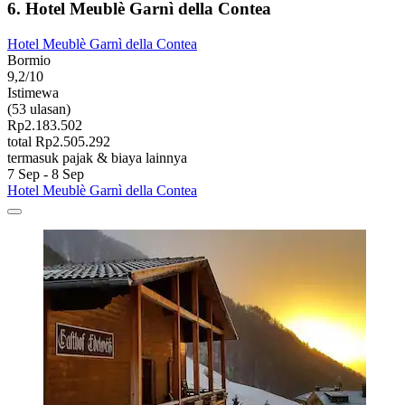
6. Hotel Meublè Garnì della Contea
Hotel Meublè Garnì della Contea
Bormio
9,2/10
Istimewa
(53 ulasan)
Rp2.183.502
total Rp2.505.292
termasuk pajak & biaya lainnya
7 Sep - 8 Sep
Hotel Meublè Garnì della Contea