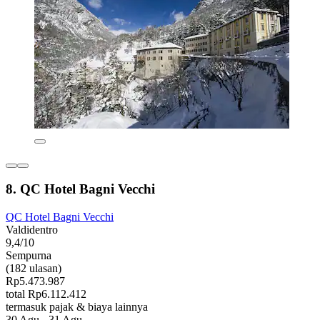
8. QC Hotel Bagni Vecchi
QC Hotel Bagni Vecchi
Valdidentro
9,4/10
Sempurna
(182 ulasan)
Rp5.473.987
total Rp6.112.412
termasuk pajak & biaya lainnya
30 Agu - 31 Agu