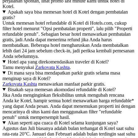
perjalanan spontan, lihat promo last minute kami untuk hotel di
Kotel.
Apakah saya bisa memesan hotel di Kotel dengan pembatalan
gratis?
Untuk memesan hotel refundable di Kotel di Hotels.com, cukup
filter hotel menurut "Opsi pembatalan properti", lalu pilih "Properti
refundable penuh". Sebagian besar hotel menawarkan pembatalan
gratis, jadi Anda dapat menerima refund jika Anda harus
membatalkan. Beberapa hotel mengharuskan Anda membatalkan
lebih dari 24 jam sebelum check-in, jadi periksa kembali pemesanan
Anda sebelumnya.
Hotel apa yang direkomendasikan traveler di Kotel?
Tamu menyukai
Zarkovata Kashta
.
Di mana saya bisa mendapatkan parkir gratis selama masa
menginap saya di Kotel?
Zarkovata Kashta
menawarkan manfaat parkir gratis.
Bisakah saya memesan akomodasi refundable di Kotel?
Jika Anda menginginkan fleksibilitas untuk mengubah rencana
Anda ke Kotel, hampir semua hotel menawarkan harga refundable*
yang dapat Anda pesan. Anda dapat menemukan properti ini dengan
mencarinya di situs kami dan menggunakan filter "refundable
penuh" untuk mempersempit hasil.
Akan seperti apa cuaca di Kotel selama kunjungan saya?
Agustus dan Juli biasanya adalah bulan terhangat di Kotel saat suhu
rata-rata 20°C. Januari dan Februari adalah bulan terdingin saat suhu