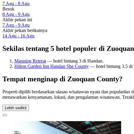
7 Agu - 8 Agu
Besok
8 Agu - 9 Agu
Akhir pekan ini
7 Agu - 9 Agu
Akhir pekan berikutnya
14 Agu - 16 Agu
Sekilas tentang 5 hotel populer di Zuoqua
Manning Retreat
— hotel bintang 3 di Handan.
Hilton Garden Inn Handan She County
— hotel bintang 3.5 d
Tempat menginap di Zuoquan County?
Properti dipilih berdasarkan ulasan wisatawan nyata dan popularitas
menawarkan kenyamanan, lokasi, dan pengalaman wisatawan. Terakh
Lebih sedikit