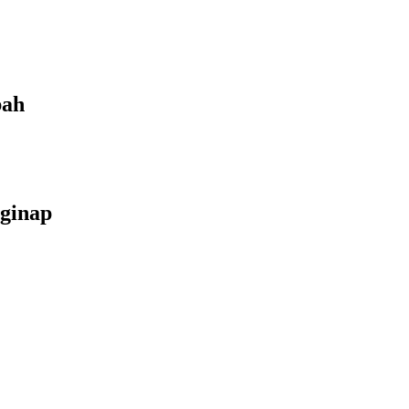
bah
ginap