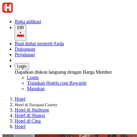
Buka aplikasi
IDR
•
Buat daftar properti Anda
Dukungan
Perjalanan
Login
Dapatkan diskon langsung dengan Harga Member
Login
Temukan Hotels.com Rewards
Masukan
Hotel
Hotel di Zuoquan County
Hotel di Jinzhong
Hotel di Shanxi
Hotel di Cina
Hotel