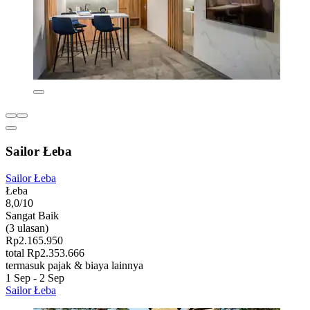
Sailor Łeba
Sailor Łeba
Łeba
8,0/10
Sangat Baik
(3 ulasan)
Rp2.165.950
total Rp2.353.666
termasuk pajak & biaya lainnya
1 Sep - 2 Sep
Sailor Łeba