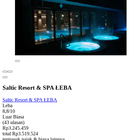
Saltic Resort & SPA ŁEBA
Saltic Resort & SPA ŁEBA
Leba
8,8/10
Luar Biasa
(43 ulasan)
Rp3.245.459
total Rp3.519.524
termasuk pajak & biaya lainnya