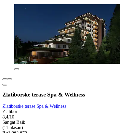
Zlatiborske terase Spa & Wellness
Zlatiborske terase Spa & Wellness
Zlatibor
8,4/10
Sangat Baik
(11 ulasan)
Rp1.962.670