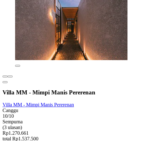
Villa MM - Mimpi Manis Pererenan
Villa MM - Mimpi Manis Pererenan
Canggu
10/10
Sempurna
(3 ulasan)
Rp1.270.661
total Rp1.537.500