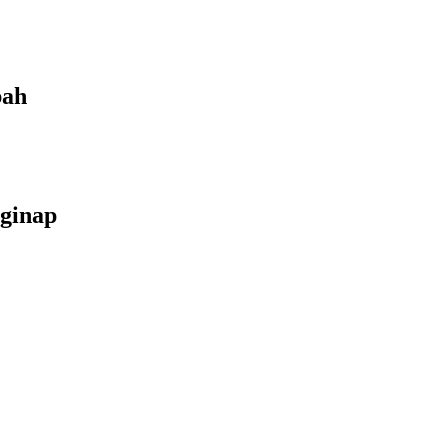
bah
ginap