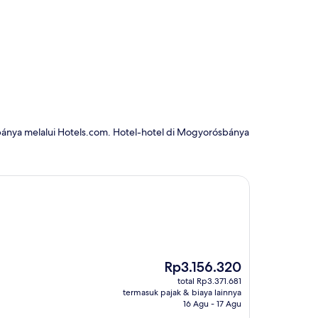
bánya melalui Hotels.com. Hotel-hotel di Mogyorósbánya
Harga
Rp3.156.320
sekarang
total Rp3.371.681
Rp3.156.320
termasuk pajak & biaya lainnya
16 Agu - 17 Agu