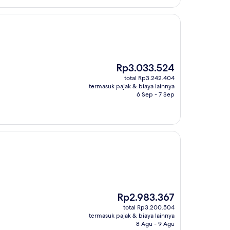
Harga
Rp3.033.524
sekarang
total Rp3.242.404
Rp3.033.524
termasuk pajak & biaya lainnya
6 Sep - 7 Sep
Harga
Rp2.983.367
sekarang
total Rp3.200.504
Rp2.983.367
termasuk pajak & biaya lainnya
8 Agu - 9 Agu