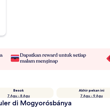
na
Dapatkan reward untuk setiap
malam menginap
Besok
Akhir pekan ini
7 Agu - 8 Agu
7 Agu - 9 Agu
puler di Mogyorósbánya