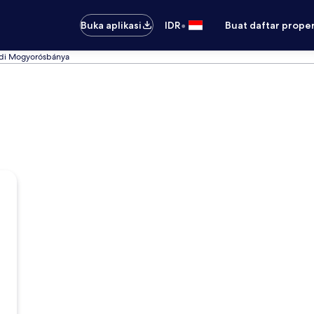
•
Buka aplikasi
IDR
Buat daftar prope
 di Mogyorósbánya