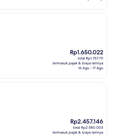
Harga
Rp1.650.022
sekarang
total Rp1.757.711
Rp1.650.022
termasuk pajak & biaya lainnya
16 Agu - 17 Agu
Harga
Rp2.457.146
sekarang
total Rp2.580.003
Rp2.457.146
termasuk pajak & biaya lainnya