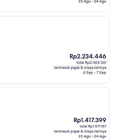
23 Agu - 24 Agu
Harga
Rp2.234.446
sekarang
total Rp2.403.361
Rp2.234.446
termasuk pajak & biaya lainnya
6 Sep - 7 Sep
Harga
Rp1.417.399
sekarang
total Rp1.571.157
Rp1.417.399
termasuk pajak & biaya lainnya
23 Agu - 24 Agu