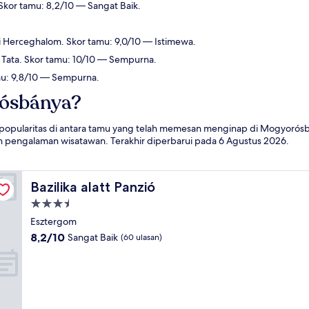
Skor tamu: 8,2/10 — Sangat Baik.
i Herceghalom. Skor tamu: 9,0/10 — Istimewa.
 Tata. Skor tamu: 10/10 — Sempurna.
amu: 9,8/10 — Sempurna.
rósbánya?
an popularitas di antara tamu yang telah memesan menginap di Mogyorós
an pengalaman wisatawan. Terakhir diperbarui pada
6 Agustus 2026
.
Bazilika alatt Panzió
Bazilika alatt Panzió
Properti
bintang
Esztergom
3.5
8.2
8,2/10
Sangat Baik
(60 ulasan)
dari
10,
Sangat
Baik,
(60