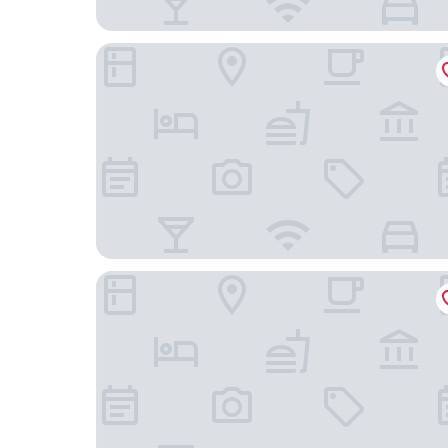
Hotel Árpád
Aquamarina Hotel Visegrád