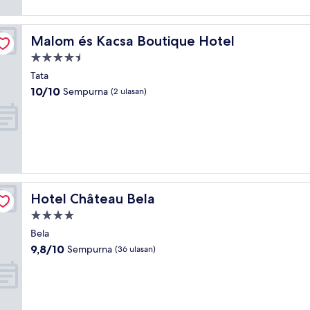
Malom és Kacsa Boutique Hotel
Malom és Kacsa Boutique Hotel
Properti
bintang
Tata
4.5
10.0
10/10
Sempurna
(2 ulasan)
dari
10,
Sempurna,
(2
ulasan)
Hotel Château Bela
Hotel Château Bela
Properti
bintang
Bela
4.0
9.8
9,8/10
Sempurna
(36 ulasan)
dari
10,
Sempurna,
(36