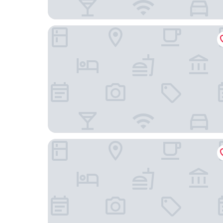
Szépia Bio & Art Hotel
Room-rustic Charm - two Bedroom Suite 86