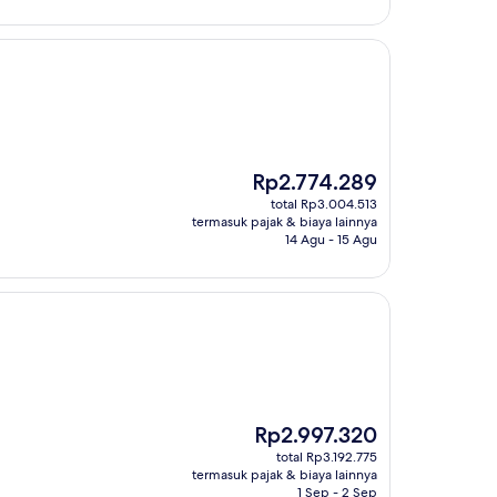
Harga
Rp2.774.289
sekarang
total Rp3.004.513
Rp2.774.289
termasuk pajak & biaya lainnya
14 Agu - 15 Agu
Harga
Rp2.997.320
sekarang
total Rp3.192.775
Rp2.997.320
termasuk pajak & biaya lainnya
1 Sep - 2 Sep