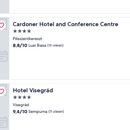
Cardoner Hotel and Conference Centre
Cardoner Hotel and Conference Centre
Properti
bintang
Pilisszentkereszt
4.0
8.8
8,8/10
Luar Biasa
(13 ulasan)
dari
10,
Luar
Biasa,
(13
ulasan)
Hotel Visegrád
Hotel Visegrád
Properti
bintang
Visegrád
4.0
9.4
9,4/10
Sempurna
(11 ulasan)
dari
10,
Sempurna,