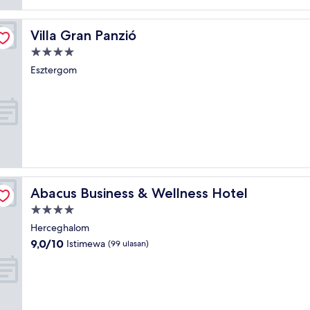
ulasan)
Villa Gran Panzió
Villa Gran Panzió
Properti
bintang
Esztergom
4.0
Abacus Business & Wellness Hotel
Abacus Business & Wellness Hotel
Properti
bintang
Herceghalom
4.0
9.0
9,0/10
Istimewa
(99 ulasan)
dari
10,
Istimewa,
(99
ulasan)