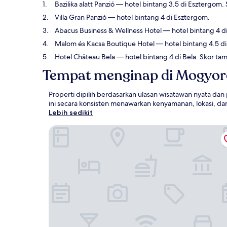
Bazilika alatt Panzió
— hotel bintang 3.5 di Esztergom. 
Villa Gran Panzió
— hotel bintang 4 di Esztergom.
Abacus Business & Wellness Hotel
— hotel bintang 4 d
Malom és Kacsa Boutique Hotel
— hotel bintang 4.5 di
Hotel Château Bela
— hotel bintang 4 di Bela. Skor t
Tempat menginap di Mogyo
Properti dipilih berdasarkan ulasan wisatawan nyata d
ini secara konsisten menawarkan kenyamanan, lokasi, d
Lebih sedikit
Bazilika alatt Panzió