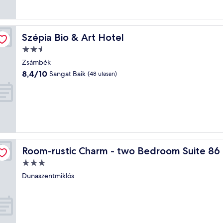
ulasan)
Szépia Bio & Art Hotel
Szépia Bio & Art Hotel
Properti
bintang
Zsámbék
2.5
8.4
8,4/10
Sangat Baik
(48 ulasan)
dari
10,
Sangat
Baik,
(48
ulasan)
Room-rustic Charm - two Bedroom Suite 86
Room-rustic Charm - two Bedroom Suite 86
Properti
bintang
Dunaszentmiklós
3.0