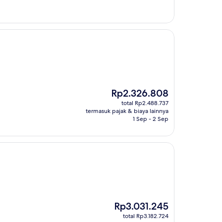
Harga
Rp2.326.808
sekarang
total Rp2.488.737
Rp2.326.808
termasuk pajak & biaya lainnya
1 Sep - 2 Sep
Harga
Rp3.031.245
sekarang
total Rp3.182.724