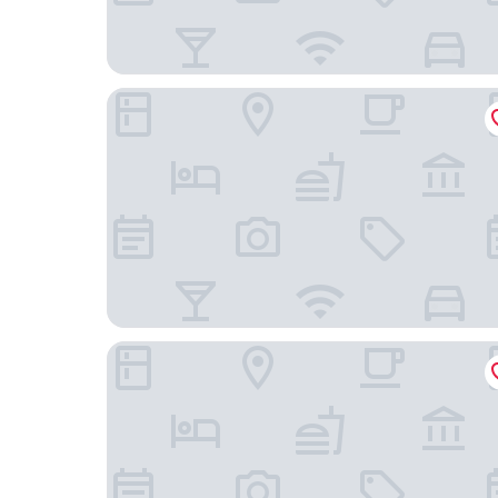
éL Hotel Kartika Wijaya Batu
Hotel O Harwin Homestay