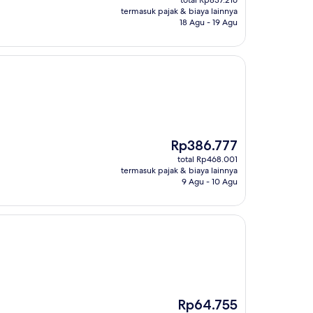
total Rp837.216
Rp685.772
termasuk pajak & biaya lainnya
18 Agu - 19 Agu
Harga
Rp386.777
sekarang
total Rp468.001
Rp386.777
termasuk pajak & biaya lainnya
9 Agu - 10 Agu
Harga
Rp64.755