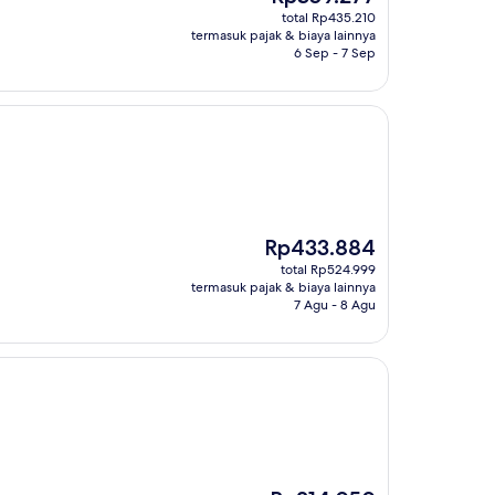
sekarang
total Rp435.210
Rp359.277
termasuk pajak & biaya lainnya
6 Sep - 7 Sep
Harga
Rp433.884
sekarang
total Rp524.999
Rp433.884
termasuk pajak & biaya lainnya
7 Agu - 8 Agu