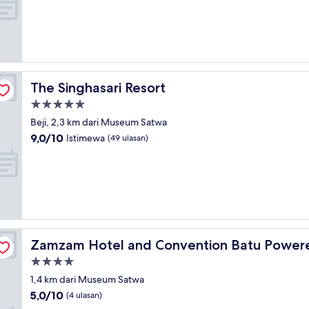
10,
(3
ulasan)
The Singhasari Resort
The Singhasari Resort
Properti
bintang
Beji, 2,3 km dari Museum Satwa
5.0
9.0
9,0/10
Istimewa
(49 ulasan)
dari
10,
Istimewa,
(49
ulasan)
 Archipelago
Zamzam Hotel and Convention Batu Powered by Archi
Zamzam Hotel and Convention Batu Powere
Properti
bintang
1,4 km dari Museum Satwa
4.0
5.0
5,0/10
(4 ulasan)
dari