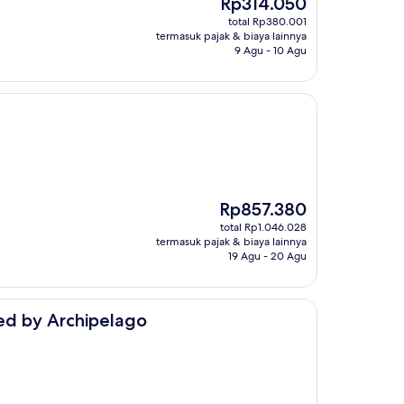
Harga
Rp314.050
sekarang
total Rp380.001
Rp314.050
termasuk pajak & biaya lainnya
9 Agu - 10 Agu
Harga
Rp857.380
sekarang
total Rp1.046.028
Rp857.380
termasuk pajak & biaya lainnya
19 Agu - 20 Agu
pelago
d by Archipelago