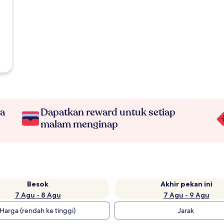
na
Dapatkan reward untuk setiap
malam menginap
Besok
Akhir pekan ini
7 Agu - 8 Agu
7 Agu - 9 Agu
Harga (rendah ke tinggi)
Jarak