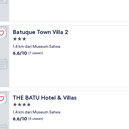
Sempurna,
(1
ulasan)
Batuque Town Villa 2
Batuque Town Villa 2
Properti
bintang
1,4 km dari Museum Satwa
3.0
6.6
6,6/10
(7 ulasan)
dari
10,
(7
ulasan)
THE BATU Hotel & Villas
THE BATU Hotel & Villas
Properti
bintang
1,4 km dari Museum Satwa
4.0
6.6
6,6/10
(4 ulasan)
dari
10,