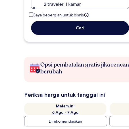
2 traveler, 1 kamar
Saya bepergian untuk bisnis
Cari
Opsi pembatalan gratis jika renca
berubah
Periksa harga untuk tanggal ini
Malam ini
6 Agu - 7 Agu
Direkomendasikan