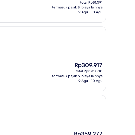
sekarang
total Rp81.591
Rp64.755
termasuk pajak & biaya lainnya
9 Agu - 10 Agu
Harga
Rp309.917
sekarang
total Rp375.000
Rp309.917
termasuk pajak & biaya lainnya
9 Agu - 10 Agu
Harga
Rp359.277