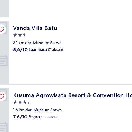
(4
ulasan)
Vanda Villa Batu
Vanda Villa Batu
Properti
bintang
3,1 km dari Museum Satwa
2.5
8.6
8,6/10
Luar Biasa
(7 ulasan)
dari
10,
Luar
Biasa,
(7
ulasan)
Kusuma Agrowisata Resort & Convention Hotel
Kusuma Agrowisata Resort & Convention Ho
Properti
bintang
1,6 km dari Museum Satwa
3.5
7.6
7,6/10
Bagus
(14 ulasan)
dari
10,