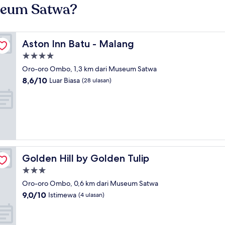
seum Satwa?
Aston Inn Batu - Malang
Aston Inn Batu - Malang
Properti
bintang
Oro-oro Ombo, 1,3 km dari Museum Satwa
4.0
8.6
8,6/10
Luar Biasa
(28 ulasan)
dari
10,
Luar
Biasa,
(28
ulasan)
Golden Hill by Golden Tulip
Golden Hill by Golden Tulip
Properti
bintang
Oro-oro Ombo, 0,6 km dari Museum Satwa
3.0
9.0
9,0/10
Istimewa
(4 ulasan)
dari
10,
Istimewa,