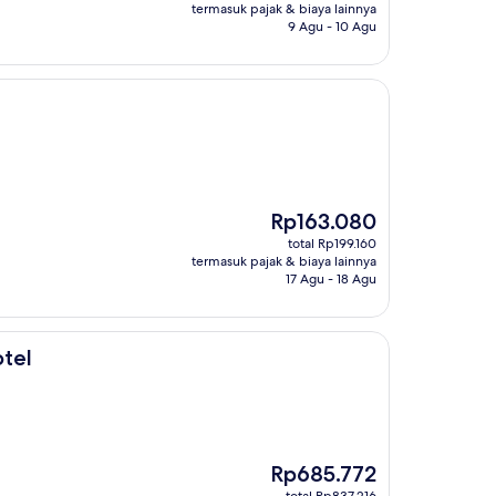
Rp537.191
termasuk pajak & biaya lainnya
9 Agu - 10 Agu
Harga
Rp163.080
sekarang
total Rp199.160
Rp163.080
termasuk pajak & biaya lainnya
17 Agu - 18 Agu
tel
Harga
Rp685.772
sekarang