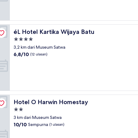
Bagus,
(14
ulasan)
éL Hotel Kartika Wijaya Batu
éL Hotel Kartika Wijaya Batu
Properti
bintang
3,2 km dari Museum Satwa
4.0
6.8
6,8/10
(12 ulasan)
dari
10,
(12
ulasan)
Hotel O Harwin Homestay
Hotel O Harwin Homestay
Properti
bintang
3 km dari Museum Satwa
2.0
10.0
10/10
Sempurna
(1 ulasan)
dari
10,