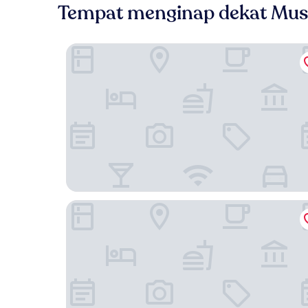
Tempat menginap dekat Mu
Aston Inn Batu - Malang
Golden Hill by Golden Tulip