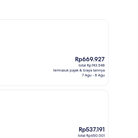
Harga
Rp669.927
sekarang
total Rp743.548
Rp669.927
termasuk pajak & biaya lainnya
7 Agu - 8 Agu
Harga
Rp537.191
sekarang
total Rp650.001