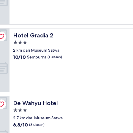
(4
ulasan)
Hotel Gradia 2
Hotel Gradia 2
Properti
bintang
2 km dari Museum Satwa
3.0
10.0
10/10
Sempurna
(1 ulasan)
dari
10,
Sempurna,
(1
ulasan)
De Wahyu Hotel
De Wahyu Hotel
Properti
bintang
2,7 km dari Museum Satwa
3.0
6.8
6,8/10
(3 ulasan)
dari