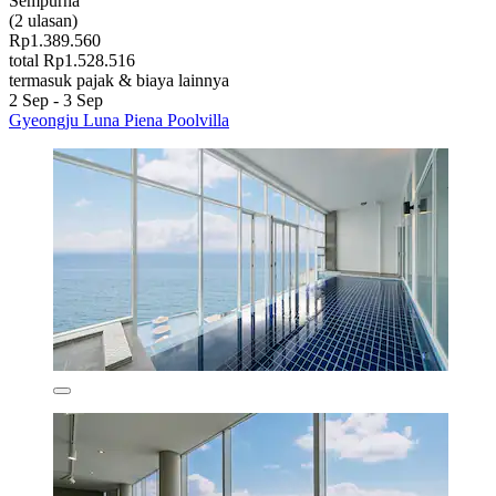
Sempurna
(2 ulasan)
Rp1.389.560
total Rp1.528.516
termasuk pajak & biaya lainnya
2 Sep - 3 Sep
Gyeongju Luna Piena Poolvilla