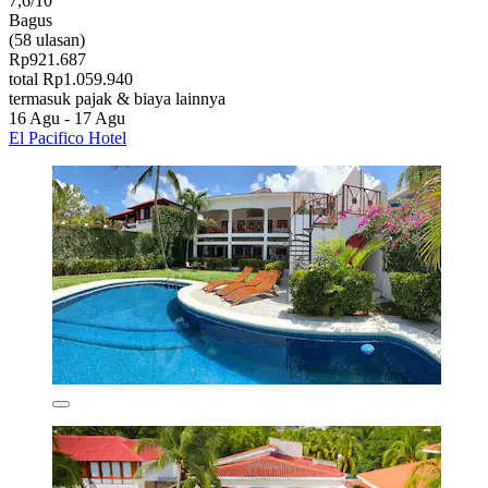
7,6/10
Bagus
(58 ulasan)
Rp921.687
total Rp1.059.940
termasuk pajak & biaya lainnya
16 Agu - 17 Agu
El Pacifico Hotel