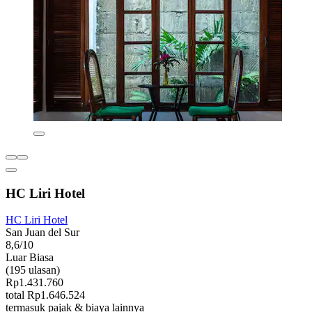
HC Liri Hotel
HC Liri Hotel
San Juan del Sur
8,6/10
Luar Biasa
(195 ulasan)
Rp1.431.760
total Rp1.646.524
termasuk pajak & biaya lainnya