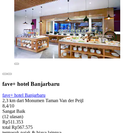
fave+ hotel Banjarbaru
fave+ hotel Banjarbaru
2,3 km dari Monumen Taman Van der Peijl
8,4/10
Sangat Baik
(12 ulasan)
Rp511.353
total Rp567.575
termasuk pajak & biaya lainnya