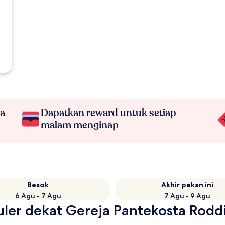
na
Dapatkan reward untuk setiap
malam menginap
Besok
Akhir pekan ini
6 Agu - 7 Agu
7 Agu - 9 Agu
uler dekat Gereja Pantekosta Rodd