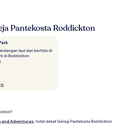
eja Pantekosta Roddickton
Park
ndangan laut dan berfoto di
rk di Roddickton.
s
ti
ickton?
n and Adventures
, hotel dekat Gereja Pantekosta Roddickton.