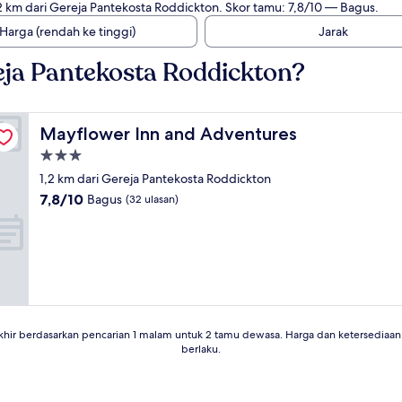
,2 km dari Gereja Pantekosta Roddickton. Skor tamu: 7,8/10 — Bagus.
Harga (rendah ke tinggi)
Jarak
ja Pantekosta Roddickton?
Mayflower Inn and Adventures
Mayflower Inn and Adventures
Properti
bintang
1,2 km dari Gereja Pantekosta Roddickton
3.0
7.8
7,8/10
Bagus
(32 ulasan)
dari
10,
Bagus,
(32
ulasan)
khir berdasarkan pencarian 1 malam untuk 2 tamu dewasa. Harga dan ketersedia
berlaku.