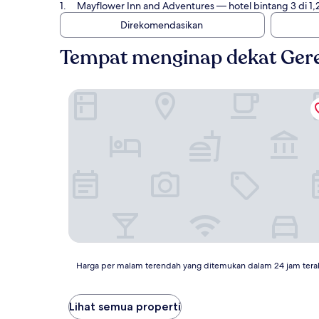
Mayflower Inn and Adventures
— hotel bintang 3 di 1
Direkomendasikan
Tempat menginap dekat Gere
Mayflower Inn and Adventures
Harga
Harga per malam terendah yang ditemukan dalam 24 jam tera
per
malam
terendah
Lihat semua properti
yang