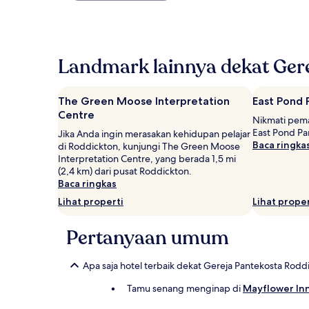
ditemukan
dalam
24
jam
Landmark lainnya dekat Ger
terakhir
berdasarkan
pencarian
1
The Green Moose Interpretation
East Pond 
malam
Centre
Nikmati pema
untuk
East Pond Pa
Jika Anda ingin merasakan kehidupan pelajar
2
Baca ringka
di Roddickton, kunjungi The Green Moose
tamu
Interpretation Centre, yang berada 1,5 mi
dewasa.
(2,4 km) dari pusat Roddickton.
Harga
Baca ringkas
dan
ketersediaan
Lihat properti
Lihat proper
dapat
berubah
Pertanyaan umum
sewaktu-
waktu.
Ketentuan
Apa saja hotel terbaik dekat Gereja Pantekosta Rodd
tambahan
mungkin
Tamu senang menginap di
Mayflower In
berlaku.