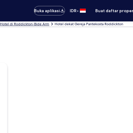
•
Buka aplikasi
IDR
Buat daftar prope
Hotel di Roddickton-Bide Arm
Hotel dekat Gereja Pantekosta Roddickton