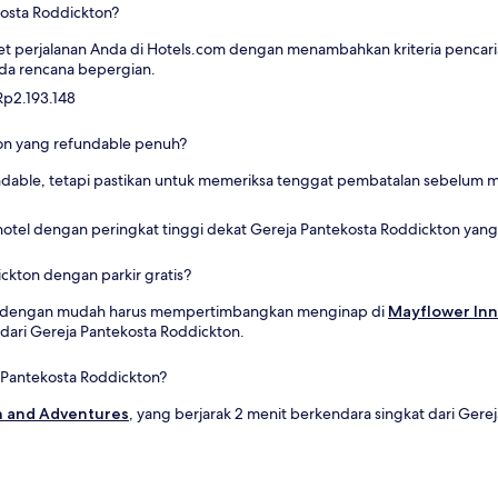
kosta Roddickton?
t perjalanan Anda di Hotels.com dengan menambahkan kriteria pencar
da rencana bepergian.
Rp2.193.148
ton yang refundable penuh?
ndable, tetapi pastikan untuk memeriksa tenggat pembatalan sebelu
otel dengan peringkat tinggi dekat Gereja Pantekosta Roddickton yang m
ickton dengan parkir gratis?
kir dengan mudah harus mempertimbangkan menginap di
Mayflower Inn
 dari Gereja Pantekosta Roddickton.
 Pantekosta Roddickton?
n and Adventures
, yang berjarak 2 menit berkendara singkat dari Gere