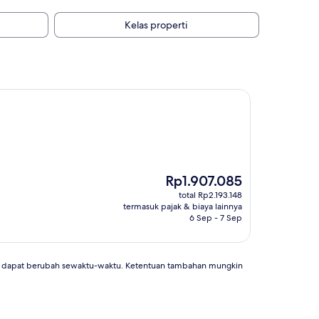
Kelas properti
Harga
Rp1.907.085
sekarang
total Rp2.193.148
Rp1.907.085
termasuk pajak & biaya lainnya
6 Sep - 7 Sep
an dapat berubah sewaktu-waktu. Ketentuan tambahan mungkin