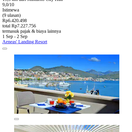
9,0/10
Istimewa
(9 ulasan)
Rp6.420.498
total Rp7.227.756
termasuk pajak & biaya lainnya
1 Sep - 2 Sep
Aeneas' Landing Resort