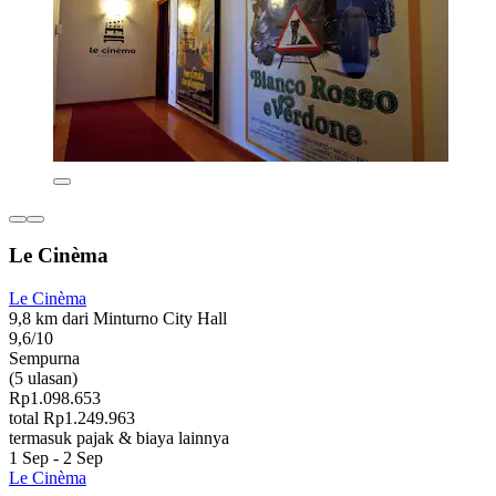
Le Cinèma
Le Cinèma
9,8 km dari Minturno City Hall
9,6/10
Sempurna
(5 ulasan)
Rp1.098.653
total Rp1.249.963
termasuk pajak & biaya lainnya
1 Sep - 2 Sep
Le Cinèma