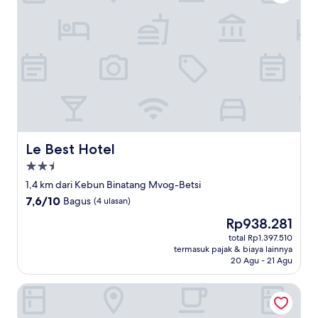
Le Best Hotel
Le Best Hotel
Properti
bintang
1,4 km dari Kebun Binatang Mvog-Betsi
2.5
7.6
7,6/10
Bagus
(4 ulasan)
dari
Harga
Rp938.281
10,
sekarang
Bagus,
total Rp1.397.510
Rp938.281
termasuk pajak & biaya lainnya
(4
20 Agu - 21 Agu
ulasan)
DF Plazza Hotel