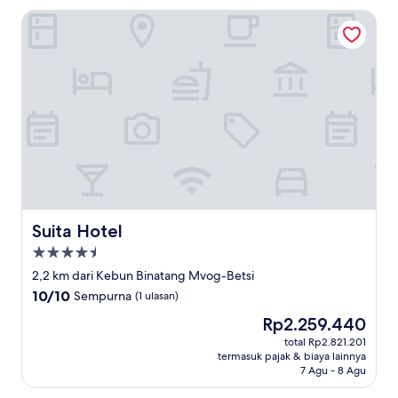
Suita Hotel
Suita Hotel
Suita Hotel
Properti
bintang
2,2 km dari Kebun Binatang Mvog-Betsi
4.5
10.0
10/10
Sempurna
(1 ulasan)
dari
Harga
Rp2.259.440
10,
sekarang
Sempurna,
total Rp2.821.201
Rp2.259.440
termasuk pajak & biaya lainnya
(1
7 Agu - 8 Agu
ulasan)