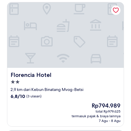
Florencia Hotel
Florencia Hotel
Florencia Hotel
Properti
bintang
2,9 km dari Kebun Binatang Mvog-Betsi
2.0
6.8
6,8/10
(3 ulasan)
dari
Harga
Rp794.989
10,
sekarang
(3
total Rp979.625
Rp794.989
termasuk pajak & biaya lainnya
ulasan)
7 Agu - 8 Agu