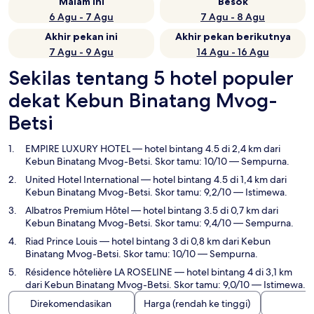
Malam ini
Besok
6 Agu - 7 Agu
7 Agu - 8 Agu
Akhir pekan ini
Akhir pekan berikutnya
7 Agu - 9 Agu
14 Agu - 16 Agu
Sekilas tentang 5 hotel populer
dekat Kebun Binatang Mvog-
Betsi
EMPIRE LUXURY HOTEL
— hotel bintang 4.5 di 2,4 km dari
Kebun Binatang Mvog-Betsi. Skor tamu: 10/10 — Sempurna.
United Hotel International
— hotel bintang 4.5 di 1,4 km dari
Kebun Binatang Mvog-Betsi. Skor tamu: 9,2/10 — Istimewa.
Albatros Premium Hôtel
— hotel bintang 3.5 di 0,7 km dari
Kebun Binatang Mvog-Betsi. Skor tamu: 9,4/10 — Sempurna.
Riad Prince Louis
— hotel bintang 3 di 0,8 km dari Kebun
Binatang Mvog-Betsi. Skor tamu: 10/10 — Sempurna.
Résidence hôtelière LA ROSELINE
— hotel bintang 4 di 3,1 km
dari Kebun Binatang Mvog-Betsi. Skor tamu: 9,0/10 — Istimewa.
Direkomendasikan
Harga (rendah ke tinggi)