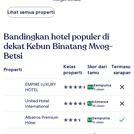
terendah
yang
Lihat semua properti
ditemukan
dalam
24
jam
Bandingkan hotel populer di
terakhir
berdasarkan
dekat Kebun Binatang Mvog-
pencarian
1
Betsi
malam
untuk
2
Kelas
Skor dari
Termasuk
Properti
tamu
properti
tamu
sarapan
dewasa.
Harga
EMPIRE LUXURY
Sempurna
Properti
dan
10.0
HOTEL
11 ulasan
bintang
ketersediaan
4.5
dapat
United Hotel
Istimewa
Properti
berubah
9.2
International
38 ulasan
bintang
sewaktu-
4.5
waktu.
Albatros Premium
Sempurna
Ketentuan
Properti
9.4
Hôtel
10 ulasan
tambahan
bintang
mungkin
3.5