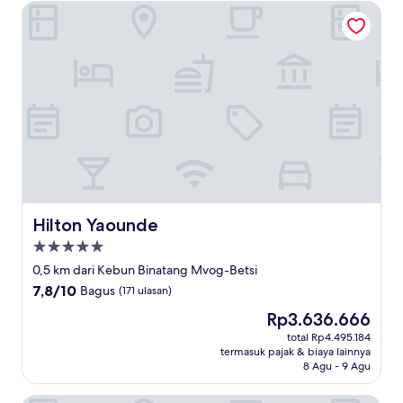
Hilton Yaounde
Hilton Yaounde
Hilton Yaounde
Properti
bintang
0,5 km dari Kebun Binatang Mvog-Betsi
5.0
7.8
7,8/10
Bagus
(171 ulasan)
dari
Harga
Rp3.636.666
10,
sekarang
Bagus,
total Rp4.495.184
Rp3.636.666
termasuk pajak & biaya lainnya
(171
8 Agu - 9 Agu
ulasan)