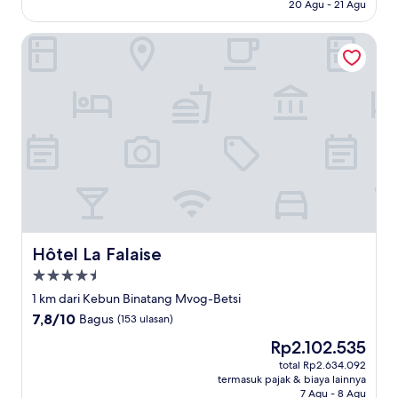
20 Agu - 21 Agu
(31
ulasan)
Hôtel La Falaise
Hôtel La Falaise
Hôtel La Falaise
Properti
bintang
1 km dari Kebun Binatang Mvog-Betsi
4.5
7.8
7,8/10
Bagus
(153 ulasan)
dari
Harga
Rp2.102.535
10,
sekarang
Bagus,
total Rp2.634.092
Rp2.102.535
termasuk pajak & biaya lainnya
(153
7 Agu - 8 Agu
ulasan)