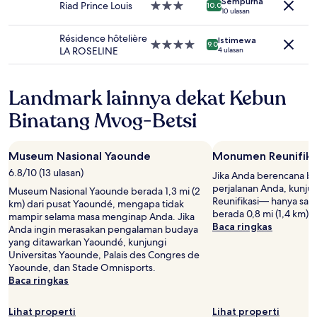
Sempurna
berlaku.
Riad Prince Louis
Properti
10.0
10 ulasan
bintang
3.0
Résidence hôtelière
Istimewa
Properti
9.0
LA ROSELINE
4 ulasan
bintang
4.0
Landmark lainnya dekat Kebun
Binatang Mvog-Betsi
Museum Nasional Yaounde
Monumen Reunifika
6.8/10 (13 ulasan)
Jika Anda berencana b
perjalanan Anda, kunj
Museum Nasional Yaounde berada 1,3 mi (2
Reunifikasi— hanya sal
km) dari pusat Yaoundé, mengapa tidak
berada 0,8 mi (1,4 km) 
mampir selama masa menginap Anda. Jika
Baca ringkas
Anda ingin merasakan pengalaman budaya
yang ditawarkan Yaoundé, kunjungi
Universitas Yaounde, Palais des Congres de
Yaounde, dan Stade Omnisports.
Baca ringkas
Lihat properti
Lihat properti