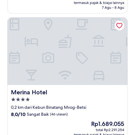
Rp1.122.659
termasuk pajak & biaya lainnya
(4
7 Agu - 8 Agu
ulasan)
Merina Hotel
Merina Hotel
Merina Hotel
Properti
bintang
0,2 km dari Kebun Binatang Mvog-Betsi
4.0
8.0
8,0/10
Sangat Baik
(46 ulasan)
dari
Harga
Rp1.689.055
10,
sekarang
Sangat
total Rp2.291.254
Rp1.689.055
termasuk pajak & biaya lainnya