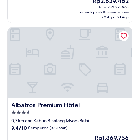
Rp2.639.462
10,
sekarang
Istimewa,
total Rp3.273.963
Rp2.639.462
termasuk pajak & biaya lainnya
(38
20 Agu - 21 Agu
ulasan)
Albatros Premium Hôtel
Albatros Premium Hôtel
Albatros Premium Hôtel
Properti
bintang
0,7 km dari Kebun Binatang Mvog-Betsi
3.5
9.4
9,4/10
Sempurna
(10 ulasan)
dari
Harga
Rp1.869.756
10,