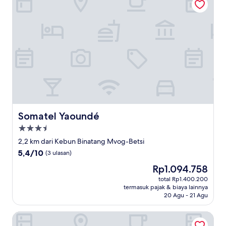
Somatel Yaoundé
Somatel Yaoundé
Properti
bintang
2,2 km dari Kebun Binatang Mvog-Betsi
3.5
5.4
5,4/10
(3 ulasan)
dari
Harga
Rp1.094.758
10,
sekarang
(3
total Rp1.400.200
Rp1.094.758
termasuk pajak & biaya lainnya
ulasan)
20 Agu - 21 Agu
Helen Hotel