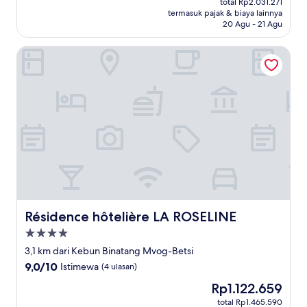
Sempurna,
total Rp2.031.271
Rp1.624.121
termasuk pajak & biaya lainnya
(10
20 Agu - 21 Agu
ulasan)
Résidence hôtelière LA ROSELINE
Résidence hôtelière LA ROSELINE
Résidence hôtelière LA ROSELINE
Properti
bintang
3,1 km dari Kebun Binatang Mvog-Betsi
4.0
9.0
9,0/10
Istimewa
(4 ulasan)
dari
Harga
Rp1.122.659
10,
sekarang
Istimewa,
total Rp1.465.590