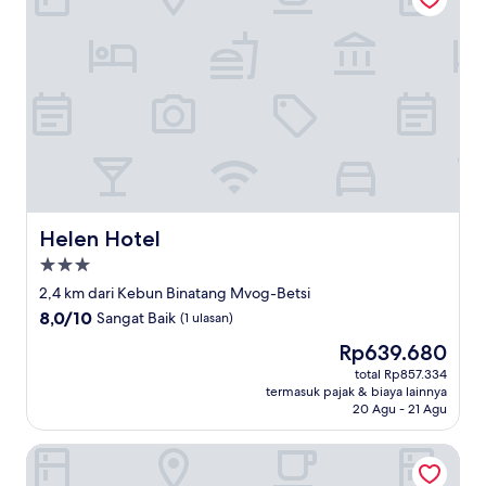
Helen Hotel
Helen Hotel
Properti
bintang
2,4 km dari Kebun Binatang Mvog-Betsi
3.0
8.0
8,0/10
Sangat Baik
(1 ulasan)
dari
Harga
Rp639.680
10,
sekarang
Sangat
total Rp857.334
Rp639.680
termasuk pajak & biaya lainnya
Baik,
20 Agu - 21 Agu
(1
ulasan)
Le Best Hotel