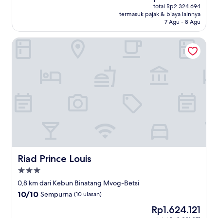
sekarang
Sempurna,
total Rp2.324.694
Rp1.869.756
termasuk pajak & biaya lainnya
(10
7 Agu - 8 Agu
ulasan)
Riad Prince Louis
Riad Prince Louis
Riad Prince Louis
Properti
bintang
0,8 km dari Kebun Binatang Mvog-Betsi
3.0
10.0
10/10
Sempurna
(10 ulasan)
dari
Harga
Rp1.624.121
10,
sekarang