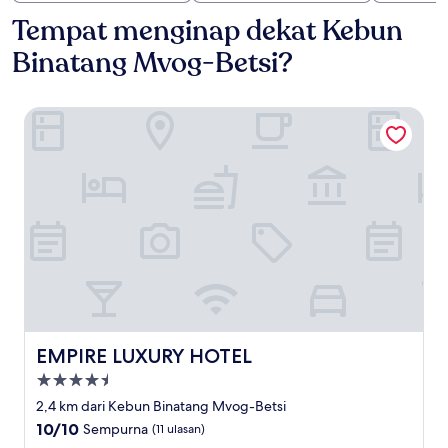
Tempat menginap dekat Kebun
Binatang Mvog-Betsi?
EMPIRE LUXURY HOTEL
EMPIRE LUXURY HOTEL
EMPIRE LUXURY HOTEL
Properti
bintang
2,4 km dari Kebun Binatang Mvog-Betsi
4.5
10.0
10/10
Sempurna
(11 ulasan)
dari