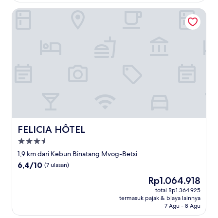
FELICIA HÔTEL
FELICIA HÔTEL
FELICIA HÔTEL
Properti
bintang
1,9 km dari Kebun Binatang Mvog-Betsi
3.5
6.4
6,4/10
(7 ulasan)
dari
Harga
Rp1.064.918
10,
sekarang
(7
total Rp1.364.925
Rp1.064.918
termasuk pajak & biaya lainnya
ulasan)
7 Agu - 8 Agu