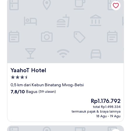
YaahoT Hotel
YaahoT Hotel
YaahoT Hotel
Properti
bintang
0,5 km dari Kebun Binatang Mvog-Betsi
3.5
7.8
7,8/10
Bagus
(59 ulasan)
dari
Harga
Rp1.176.792
10,
sekarang
Bagus,
total Rp1.498.334
Rp1.176.792
termasuk pajak & biaya lainnya
(59
18 Agu - 19 Agu
ulasan)
Somatel Yaoundé