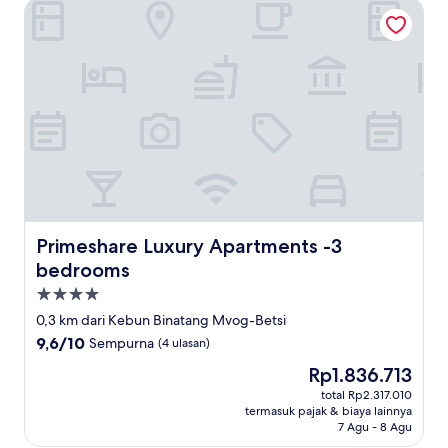
Primeshare Luxury Apartments -3 bedrooms
Primeshare Luxury Apartments -3 bedrooms
Primeshare Luxury Apartments -3
bedrooms
Properti
bintang
0,3 km dari Kebun Binatang Mvog-Betsi
4.0
9.6
9,6/10
Sempurna
(4 ulasan)
dari
Harga
Rp1.836.713
10,
sekarang
Sempurna,
total Rp2.317.010
Rp1.836.713
termasuk pajak & biaya lainnya
(4
7 Agu - 8 Agu
ulasan)