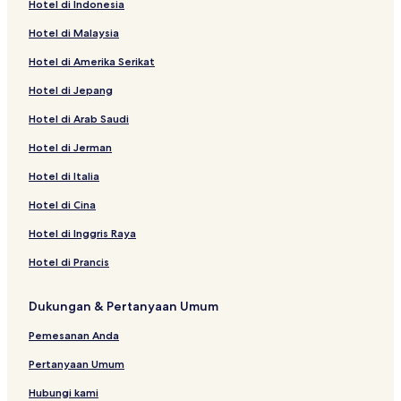
Hotel di Indonesia
Hotel Mewah di Yaoundé
Hotel di Malaysia
Hotel di Mfoundi
Hotel di Amerika Serikat
Hotel di Pusat Kota
Hotel di Jepang
Hotel dengan Dapur Kecil di Yaoundé
Hotel di Arab Saudi
Resor & Hotel dengan Spa di Yaoundé
Hotel dengan Kolam Renang di Yaoundé
Hotel di Jerman
Hotel Bintang 2 di Yaoundé
Hotel di Italia
Hotel di Cina
Hotel di Inggris Raya
Hotel di Prancis
Dukungan & Pertanyaan Umum
Pemesanan Anda
Pertanyaan Umum
Hubungi kami