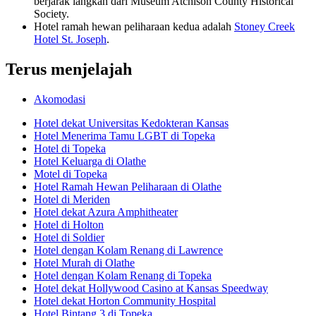
berjarak langkah dari Museum Atchison County Historical
Society.
Hotel ramah hewan peliharaan kedua adalah
Stoney Creek
Hotel St. Joseph
.
Terus menjelajah
Akomodasi
Hotel dekat Universitas Kedokteran Kansas
Hotel Menerima Tamu LGBT di Topeka
Hotel di Topeka
Hotel Keluarga di Olathe
Motel di Topeka
Hotel Ramah Hewan Peliharaan di Olathe
Hotel di Meriden
Hotel dekat Azura Amphitheater
Hotel di Holton
Hotel di Soldier
Hotel dengan Kolam Renang di Lawrence
Hotel Murah di Olathe
Hotel dengan Kolam Renang di Topeka
Hotel dekat Hollywood Casino at Kansas Speedway
Hotel dekat Horton Community Hospital
Hotel Bintang 3 di Topeka