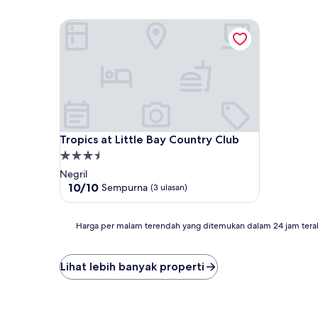
Tropics at Little Bay Country Club
Tropics at Little Bay Country Club
Tropics at Little Bay Country Club
Properti
bintang
Negril
3.5
10.0
10/10
Sempurna
(3 ulasan)
dari
10,
Sempurna,
Harga
Harga per malam terendah yang ditemukan dalam 24 jam tera
(3
per
ulasan)
malam
terendah
Lihat lebih banyak properti
yang
ditemukan
dalam
24