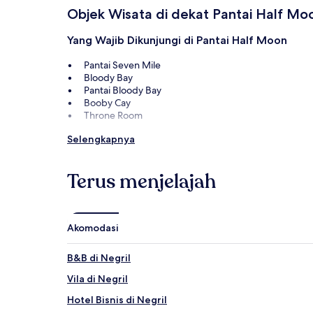
Objek Wisata di dekat Pantai Half Mo
Yang Wajib Dikunjungi di Pantai Half Moon
Pantai Seven Mile
Bloody Bay
Pantai Bloody Bay
Booby Cay
Throne Room
Aktivitas di Pantai Half Moon
Selengkapnya
Mal Time Square
The Boardwalk Shopping Village
Terus menjelajah
Negril Hills Golf Club
Percy's Riverside Retreat
Jamaica Giants Sculpture Park & Art Gallery
Akomodasi
Cara Pergi ke Pantai Half Moon
B&B di Negril
Penerbangan ke Pulau Green
Vila di Negril
Montego Bay (MBJ-Bandara Internasional Sir Donald 
Hotel Bisnis di Negril