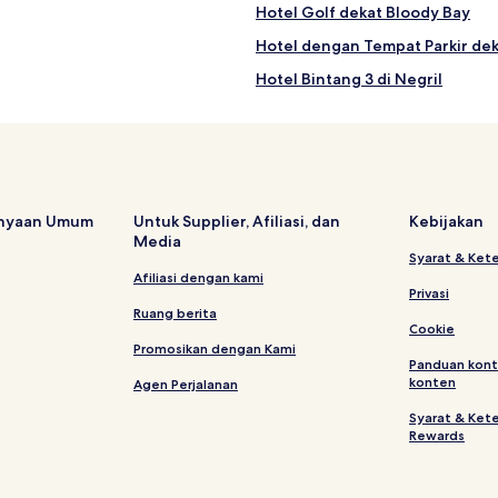
Hotel Golf dekat Bloody Bay
Hotel dengan Tempat Parkir dek
Hotel Bintang 3 di Negril
Hotel dengan Dapur Kecil dekat
Hotel dekat Bloody Bay
Resor di Pantai Bloody Bay
Hotel di Negril
anyaan Umum
Untuk Supplier, Afiliasi, dan
Kebijakan
Media
Syarat & Ket
Afiliasi dengan kami
Privasi
Ruang berita
Cookie
Promosikan dengan Kami
Panduan kont
konten
Agen Perjalanan
Syarat & Ket
Rewards