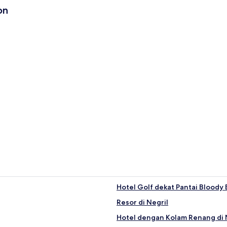
on
Hotel Golf dekat Pantai Bloody 
Resor di Negril
Sangster), 24,2 mi (39 km) dari pusat Pulau Green
Hotel dengan Kolam Renang di 