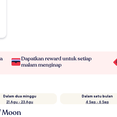
na
Dapatkan reward untuk setiap
malam menginap
Dalam dua minggu
Dalam satu bulan
21 Agu - 23 Agu
4 Sep - 6 Sep
f Moon