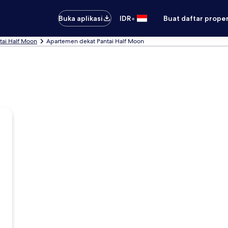
•
Buka aplikasi
IDR
Buat daftar prope
tai Half Moon
Apartemen dekat Pantai Half Moon