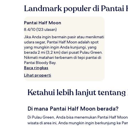
jam
Landmark populer di Pantai
terakhir
berdasarkan
pencarian
Pantai Half Moon
1
8.4/10 (123 ulasan)
malam
untuk
Jika Anda ingin bermain pasir atau menikmati
2
udara segar, Pantai Half Moon adalah spot
tamu
yang mungkin ingin Anda kunjungi, yang
dewasa.
berada 2 mi (3,2 km) dari pusat Pulau Green.
Harga
Nikmati matahari terbenam di tepi pantai di
dan
Pantai Bloody Bay.
ketersediaan
Baca ringkas
dapat
Lihat properti
berubah
sewaktu-
waktu.
Ketahui lebih lanjut tentan
Ketentuan
tambahan
mungkin
berlaku.
Di mana Pantai Half Moon berada?
Di Pulau Green, Anda bisa menemukan Pantai Half Moon.
wisata di area ini, Anda mungkin ingin berkunjung ke Pa