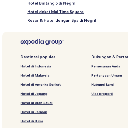
Hotel Bintang 5 di Negril
Hotel dekat Mal Time Square
Resor & Hotel dengan Spa di Negril
Hotel dengan Sarapan Gratis di Negril
Serviced Apartment di Negril
Hotel dekat Pantai Seven Mile
Hotel All-In di Negril
Destinasi populer
Dukungan & Pert
Hotel Bintang 5 di Pantai Bloody Bay
Hotel di Indonesia
Pemesanan Anda
Hotel di Malaysia
Pertanyaan Umum
Hotel di Amerika Serikat
Hubungi kami
Hotel di Jepang
Ulas properti
Hotel di Arab Saudi
Hotel di Jerman
Hotel di Italia