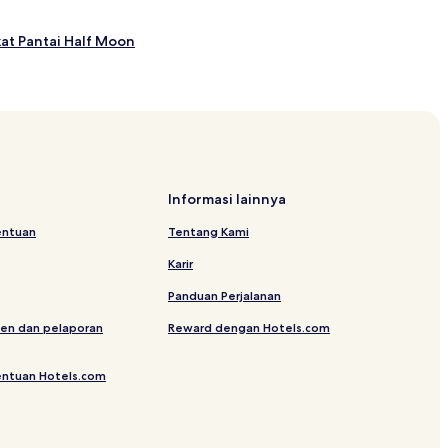
at Pantai Half Moon
 Pantai Bloody Bay
Informasi lainnya
entuan
Tentang Kami
Karir
Panduan Perjalanan
en dan pelaporan
Reward dengan Hotels.com
entuan Hotels.com