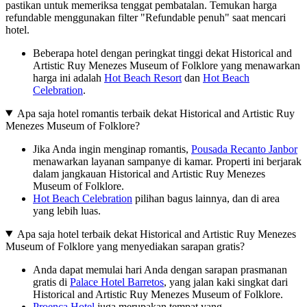
pastikan untuk memeriksa tenggat pembatalan. Temukan harga
refundable menggunakan filter "Refundable penuh" saat mencari
hotel.
Beberapa hotel dengan peringkat tinggi dekat Historical and
Artistic Ruy Menezes Museum of Folklore yang menawarkan
harga ini adalah
Hot Beach Resort
dan
Hot Beach
Celebration
.
Apa saja hotel romantis terbaik dekat Historical and Artistic Ruy
Menezes Museum of Folklore?
Jika Anda ingin menginap romantis,
Pousada Recanto Janbor
menawarkan layanan sampanye di kamar. Properti ini berjarak
dalam jangkauan Historical and Artistic Ruy Menezes
Museum of Folklore.
Hot Beach Celebration
pilihan bagus lainnya, dan di area
yang lebih luas.
Apa saja hotel terbaik dekat Historical and Artistic Ruy Menezes
Museum of Folklore yang menyediakan sarapan gratis?
Anda dapat memulai hari Anda dengan sarapan prasmanan
gratis di
Palace Hotel Barretos
, yang jalan kaki singkat dari
Historical and Artistic Ruy Menezes Museum of Folklore.
Proença Hotel
juga merupakan tempat yang