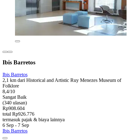
Ibis Barretos
Ibis Barretos
2,1 km dari Historical and Artistic Ruy Menezes Museum of
Folklore
8,4/10
Sangat Baik
(340 ulasan)
Rp908.604
total Rp926.776
termasuk pajak & biaya lainnya
6 Sep - 7 Sep
Ibis Barretos