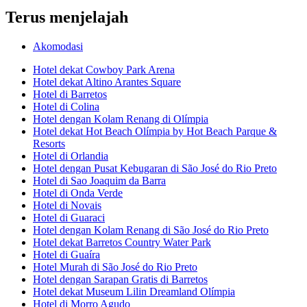
Terus menjelajah
Akomodasi
Hotel dekat Cowboy Park Arena
Hotel dekat Altino Arantes Square
Hotel di Barretos
Hotel di Colina
Hotel dengan Kolam Renang di Olímpia
Hotel dekat Hot Beach Olímpia by Hot Beach Parque &
Resorts
Hotel di Orlandia
Hotel dengan Pusat Kebugaran di São José do Rio Preto
Hotel di Sao Joaquim da Barra
Hotel di Onda Verde
Hotel di Novais
Hotel di Guaraci
Hotel dengan Kolam Renang di São José do Rio Preto
Hotel dekat Barretos Country Water Park
Hotel di Guaíra
Hotel Murah di São José do Rio Preto
Hotel dengan Sarapan Gratis di Barretos
Hotel dekat Museum Lilin Dreamland Olímpia
Hotel di Morro Agudo