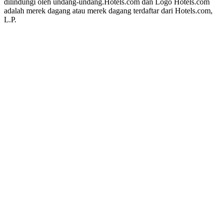
dilindungi oleh undang-undang.
Hotels.com dan Logo Hotels.com
adalah merek dagang atau merek dagang terdaftar dari Hotels.com,
L.P.