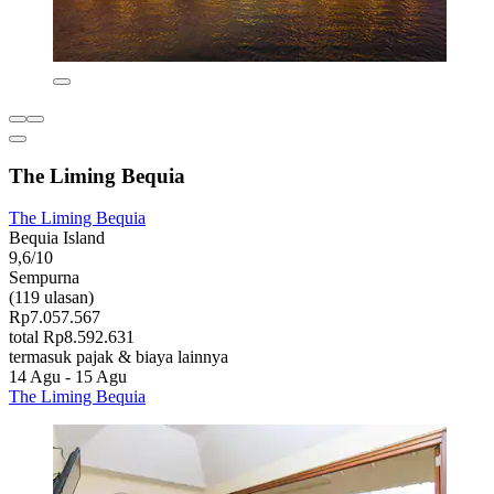
The Liming Bequia
The Liming Bequia
Bequia Island
9,6/10
Sempurna
(119 ulasan)
Rp7.057.567
total Rp8.592.631
termasuk pajak & biaya lainnya
14 Agu - 15 Agu
The Liming Bequia