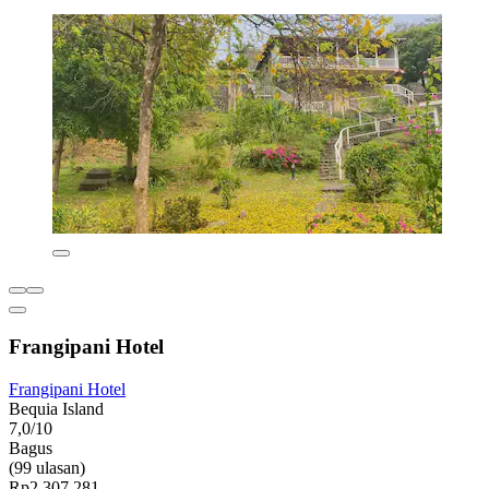
Frangipani Hotel
Frangipani Hotel
Bequia Island
7,0/10
Bagus
(99 ulasan)
Rp2.307.281