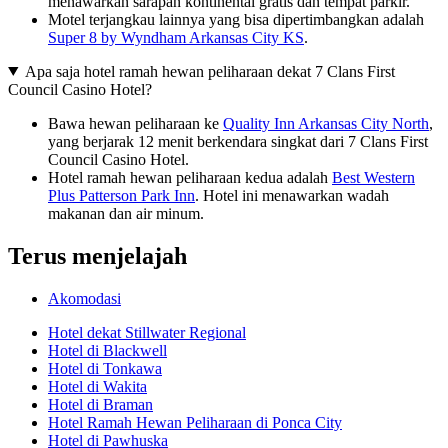
menawarkan sarapan kontinental gratis dan tempat parkir.
Motel terjangkau lainnya yang bisa dipertimbangkan adalah
Super 8 by Wyndham Arkansas City KS
.
Apa saja hotel ramah hewan peliharaan dekat 7 Clans First
Council Casino Hotel?
Bawa hewan peliharaan ke
Quality Inn Arkansas City North
,
yang berjarak 12 menit berkendara singkat dari 7 Clans First
Council Casino Hotel.
Hotel ramah hewan peliharaan kedua adalah
Best Western
Plus Patterson Park Inn
. Hotel ini menawarkan wadah
makanan dan air minum.
Terus menjelajah
Akomodasi
Hotel dekat Stillwater Regional
Hotel di Blackwell
Hotel di Tonkawa
Hotel di Wakita
Hotel di Braman
Hotel Ramah Hewan Peliharaan di Ponca City
Hotel di Pawhuska