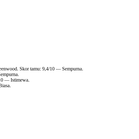
reenwood. Skor tamu: 9,4/10 — Sempurna.
Sempurna.
10 — Istimewa.
Biasa.