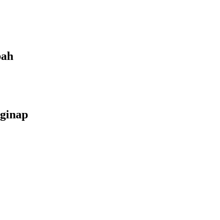
bah
ginap