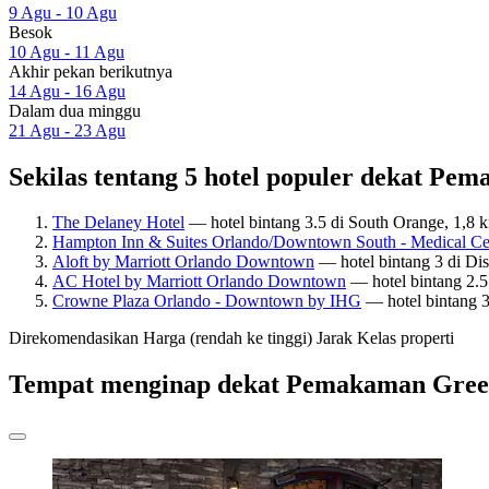
9 Agu - 10 Agu
Besok
10 Agu - 11 Agu
Akhir pekan berikutnya
14 Agu - 16 Agu
Dalam dua minggu
21 Agu - 23 Agu
Sekilas tentang 5 hotel populer dekat P
The Delaney Hotel
— hotel bintang 3.5 di South Orange, 1,
Hampton Inn & Suites Orlando/Downtown South - Medical Ce
Aloft by Marriott Orlando Downtown
— hotel bintang 3 di Di
AC Hotel by Marriott Orlando Downtown
— hotel bintang 2.5
Crowne Plaza Orlando - Downtown by IHG
— hotel bintang 
Direkomendasikan
Harga (rendah ke tinggi)
Jarak
Kelas properti
Tempat menginap dekat Pemakaman Gre