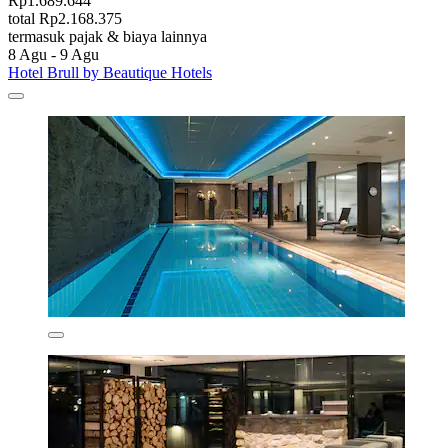
Rp1.689.644
total Rp2.168.375
termasuk pajak & biaya lainnya
8 Agu - 9 Agu
Hotel Brull by Beautique Hotels