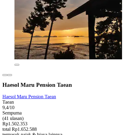
Haesol Maru Pension Taean
Haesol Maru Pension Taean
Taean
9,4/10
Sempurna
(41 ulasan)
Rp1.502.353
total Rp1.652.588
termasuk pajak & biaya lainnya