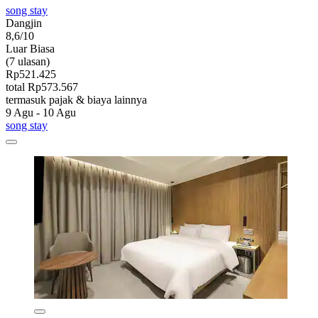
song stay
Dangjin
8,6/10
Luar Biasa
(7 ulasan)
Rp521.425
total Rp573.567
termasuk pajak & biaya lainnya
9 Agu - 10 Agu
song stay