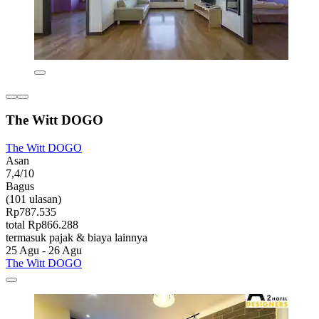
The Witt DOGO
The Witt DOGO
Asan
7,4/10
Bagus
(101 ulasan)
Rp787.535
total Rp866.288
termasuk pajak & biaya lainnya
25 Agu - 26 Agu
The Witt DOGO