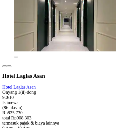
Hotel Laglas Asan
Hotel Laglas Asan
Onyang 1(il)-dong
9,0/10
Istimewa
(86 ulasan)
Rp825.730
total Rp908.303
termasuk pajak & biaya lainnya