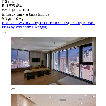
(16 ulasan)
Rp1.525.464
total Rp1.678.010
termasuk pajak & biaya lainnya
9 Agu - 10 Agu
BREEV GWANGJU by LOTTE HOTELS(formerly Ramada
Plaza by Wyndham Gwangju)