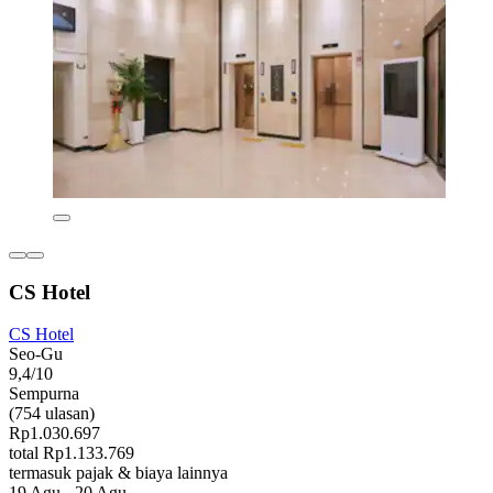
CS Hotel
CS Hotel
Seo-Gu
9,4/10
Sempurna
(754 ulasan)
Rp1.030.697
total Rp1.133.769
termasuk pajak & biaya lainnya
19 Agu - 20 Agu