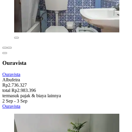
Ouravista
Ouravista
Albufeira
Rp2.736.327
total Rp2.983.396
termasuk pajak & biaya lainnya
2 Sep - 3 Sep
Ouravista