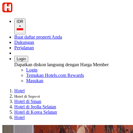
IDR
•
Buat daftar properti Anda
Dukungan
Perjalanan
Login
Dapatkan diskon langsung dengan Harga Member
Login
Temukan Hotels.com Rewards
Masukan
Hotel
Hotel di Sopo-ri
Hotel di Sinan
Hotel di Jeolla Selatan
Hotel di Korea Selatan
Hotel