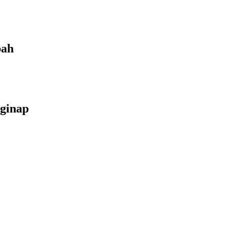
bah
ginap