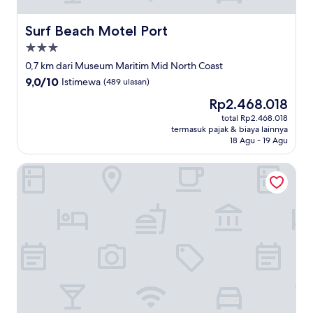
Surf Beach Motel Port
Surf Beach Motel Port
Properti
bintang
0,7 km dari Museum Maritim Mid North Coast
3.0
9.0
9,0/10
Istimewa
(489 ulasan)
dari
Harga
Rp2.468.018
10,
sekarang
Istimewa,
total Rp2.468.018
Rp2.468.018
termasuk pajak & biaya lainnya
(489
18 Agu - 19 Agu
ulasan)
Northpoint Apartments