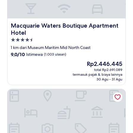
Macquarie Waters Boutique Apartment Hotel
Macquarie Waters Boutique Apartment
Hotel
Properti
bintang
1 km dari Museum Maritim Mid North Coast
4.5
9.0
9,0/10
Istimewa
(1.003 ulasan)
dari
Harga
Rp2.446.445
10,
sekarang
Istimewa,
total Rp2.691.089
Rp2.446.445
termasuk pajak & biaya lainnya
(1.003
30 Agu - 31 Agu
ulasan)
Mantra Quayside