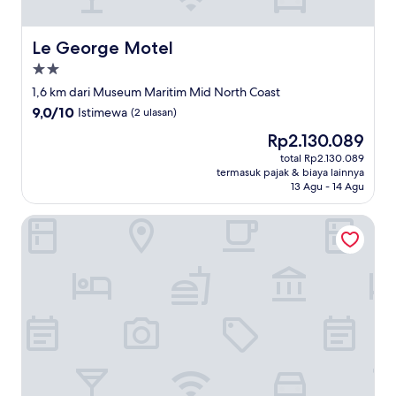
Le George Motel
Le George Motel
Properti
bintang
1,6 km dari Museum Maritim Mid North Coast
2.0
9.0
9,0/10
Istimewa
(2 ulasan)
dari
Harga
Rp2.130.089
10,
sekarang
Istimewa,
total Rp2.130.089
Rp2.130.089
termasuk pajak & biaya lainnya
(2
13 Agu - 14 Agu
ulasan)
Surf Beach Motel Port