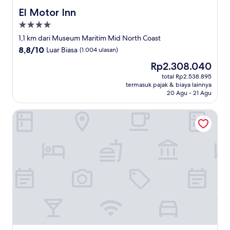
El Motor Inn
El Motor Inn
Properti
bintang
1,1 km dari Museum Maritim Mid North Coast
4.0
8.8
8,8/10
Luar Biasa
(1.004 ulasan)
dari
Harga
Rp2.308.040
10,
sekarang
Luar
total Rp2.538.895
Rp2.308.040
termasuk pajak & biaya lainnya
Biasa,
20 Agu - 21 Agu
(1.004
ulasan)
Rydges Port Macquarie