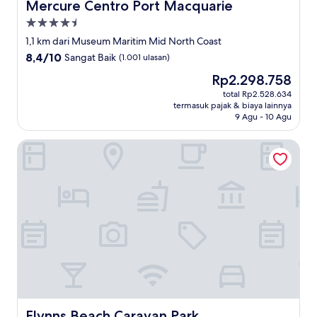
Mercure Centro Port Macquarie
Mercure Centro Port Macquarie
Properti
bintang
1,1 km dari Museum Maritim Mid North Coast
4.5
8.4
8,4/10
Sangat Baik
(1.001 ulasan)
dari
Harga
Rp2.298.758
10,
sekarang
Sangat
total Rp2.528.634
Rp2.298.758
termasuk pajak & biaya lainnya
Baik,
9 Agu - 10 Agu
(1.001
ulasan)
Flynns Beach Caravan Park
Flynns Beach Caravan Park
Flynns Beach Caravan Park