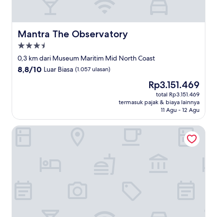
Mantra The Observatory
Mantra The Observatory
Properti
bintang
0,3 km dari Museum Maritim Mid North Coast
3.5
8.8
8,8/10
Luar Biasa
(1.057 ulasan)
dari
Harga
Rp3.151.469
10,
sekarang
Luar
total Rp3.151.469
Rp3.151.469
termasuk pajak & biaya lainnya
Biasa,
11 Agu - 12 Agu
(1.057
ulasan)
Azura Beach House B&B