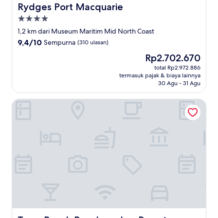
Rydges Port Macquarie
Rydges Port Macquarie
Properti
bintang
1,2 km dari Museum Maritim Mid North Coast
4.0
9.4
9,4/10
Sempurna
(310 ulasan)
dari
Harga
Rp2.702.670
10,
sekarang
Sempurna,
total Rp2.972.886
Rp2.702.670
termasuk pajak & biaya lainnya
(310
30 Agu - 31 Agu
ulasan)
Town Beach Beachcomber Resort