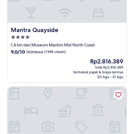
Mantra Quayside
Mantra Quayside
Properti
bintang
1,4 km dari Museum Maritim Mid North Coast
4.0
9.0
9,0/10
Istimewa
(1.988 ulasan)
dari
Harga
Rp2.816.389
10,
sekarang
Istimewa,
total Rp2.816.389
Rp2.816.389
termasuk pajak & biaya lainnya
(1.988
20 Agu - 21 Agu
ulasan)
Sails Port Macquarie - By Rydges