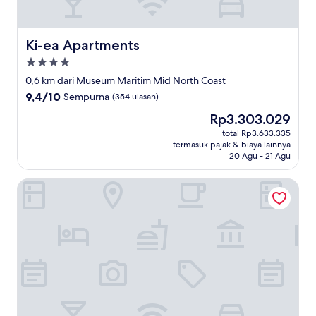
Ki-ea Apartments
Ki-ea Apartments
Properti
bintang
0,6 km dari Museum Maritim Mid North Coast
4.0
9.4
9,4/10
Sempurna
(354 ulasan)
dari
Harga
Rp3.303.029
10,
sekarang
Sempurna,
total Rp3.633.335
Rp3.303.029
termasuk pajak & biaya lainnya
(354
20 Agu - 21 Agu
ulasan)
Le George Motel