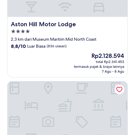
Aston Hill Motor Lodge
Aston Hill Motor Lodge
Properti
bintang
2,3 km dari Museum Maritim Mid North Coast
4.0
8.8
8,8/10
Luar Biasa
(836 ulasan)
dari
Harga
Rp2.128.594
10,
sekarang
Luar
total Rp2.341.453
Rp2.128.594
termasuk pajak & biaya lainnya
Biasa,
7 Agu - 8 Agu
(836
ulasan)
Mantra The Observatory