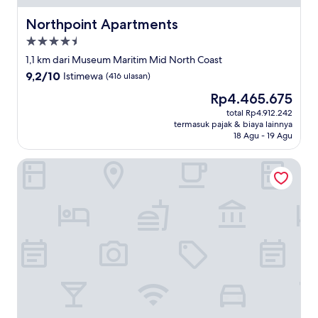
Northpoint Apartments
Northpoint Apartments
Properti
bintang
1,1 km dari Museum Maritim Mid North Coast
4.5
9.2
9,2/10
Istimewa
(416 ulasan)
dari
Harga
Rp4.465.675
10,
sekarang
Istimewa,
total Rp4.912.242
Rp4.465.675
termasuk pajak & biaya lainnya
(416
18 Agu - 19 Agu
ulasan)
El Motor Inn