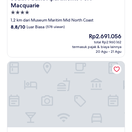
Macquarie
Properti
bintang
1,2 km dari Museum Maritim Mid North Coast
4.0
8.8
8,8/10
Luar Biasa
(578 ulasan)
dari
Harga
Rp2.691.056
10,
sekarang
Luar
total Rp2.960.162
Rp2.691.056
termasuk pajak & biaya lainnya
Biasa,
20 Agu - 21 Agu
(578
ulasan)
Mercure Centro Port Macquarie