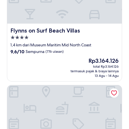
Flynns on Surf Beach Villas
Flynns on Surf Beach Villas
Properti
bintang
1,4 km dari Museum Maritim Mid North Coast
4.0
9.6
9,6/10
Sempurna
(776 ulasan)
dari
Harga
Rp3.164.126
10,
sekarang
Sempurna,
total Rp3.164.126
Rp3.164.126
termasuk pajak & biaya lainnya
(776
13 Agu - 14 Agu
ulasan)
East Port Motor Inn