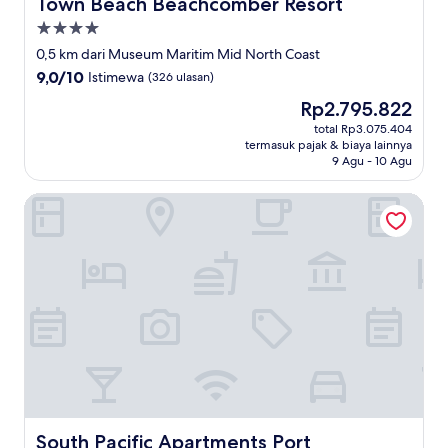
Town Beach Beachcomber Resort
Town Beach Beachcomber Resort
Properti
bintang
0,5 km dari Museum Maritim Mid North Coast
4.0
9.0
9,0/10
Istimewa
(326 ulasan)
dari
Harga
Rp2.795.822
10,
sekarang
Istimewa,
total Rp3.075.404
Rp2.795.822
termasuk pajak & biaya lainnya
(326
9 Agu - 10 Agu
ulasan)
South Pacific Apartments Port Macquarie
South Pacific Apartments Port Macquarie
South Pacific Apartments Port