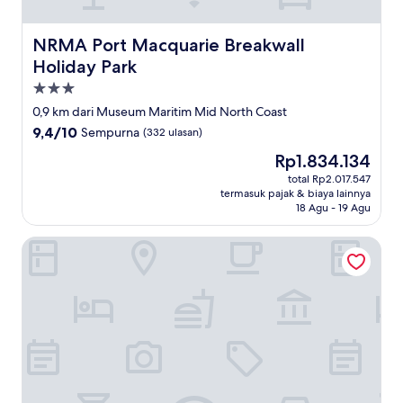
NRMA Port Macquarie Breakwall Holiday Park
NRMA Port Macquarie Breakwall
Holiday Park
Properti
bintang
0,9 km dari Museum Maritim Mid North Coast
3.0
9.4
9,4/10
Sempurna
(332 ulasan)
dari
Harga
Rp1.834.134
10,
sekarang
Sempurna,
total Rp2.017.547
Rp1.834.134
termasuk pajak & biaya lainnya
(332
18 Agu - 19 Agu
ulasan)
Ki-ea Apartments