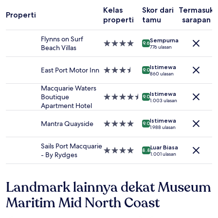
untuk
2
Kelas
Skor dari
Termasuk
Properti
tamu
properti
tamu
sarapan
dewasa.
Harga
Flynns on Surf
Sempurna
Properti
dan
9.6
Beach Villas
776 ulasan
bintang
ketersediaan
4.0
dapat
Istimewa
East Port Motor Inn
Properti
berubah
9.0
860 ulasan
bintang
sewaktu-
3.5
waktu.
Macquarie Waters
Istimewa
Ketentuan
Boutique
Properti
9.0
1.003 ulasan
tambahan
Apartment Hotel
bintang
mungkin
4.5
Istimewa
berlaku.
Mantra Quayside
Properti
9.0
1.988 ulasan
bintang
4.0
Sails Port Macquarie
Luar Biasa
Properti
8.8
- By Rydges
1.001 ulasan
bintang
4.0
Landmark lainnya dekat Museum
Maritim Mid North Coast