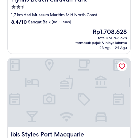
Properti
bintang
1,7 km dari Museum Maritim Mid North Coast
2.5
8.4
8,4/10
Sangat Baik
(561 ulasan)
dari
Harga
Rp1.708.628
10,
sekarang
Sangat
total Rp1.708.628
Rp1.708.628
termasuk pajak & biaya lainnya
Baik,
23 Agu - 24 Agu
(561
ulasan)
ibis Styles Port Macquarie
ibis Styles Port Macquarie
ibis Styles Port Macquarie