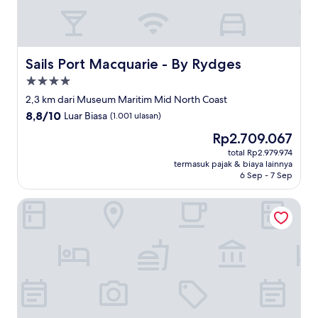
Sails Port Macquarie - By Rydges
Sails Port Macquarie - By Rydges
Properti
bintang
2,3 km dari Museum Maritim Mid North Coast
4.0
8.8
8,8/10
Luar Biasa
(1.001 ulasan)
dari
Harga
Rp2.709.067
10,
sekarang
Luar
total Rp2.979.974
Rp2.709.067
termasuk pajak & biaya lainnya
Biasa,
6 Sep - 7 Sep
(1.001
ulasan)
Aston Hill Motor Lodge