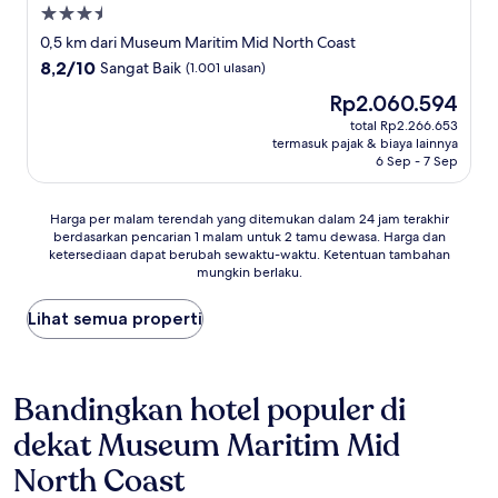
Properti
bintang
0,5 km dari Museum Maritim Mid North Coast
3.5
8.2
8,2/10
Sangat Baik
(1.001 ulasan)
dari
Harga
Rp2.060.594
10,
sekarang
Sangat
total Rp2.266.653
Rp2.060.594
termasuk pajak & biaya lainnya
Baik,
6 Sep - 7 Sep
(1.001
ulasan)
Harga
Harga per malam terendah yang ditemukan dalam 24 jam terakhir
berdasarkan pencarian 1 malam untuk 2 tamu dewasa. Harga dan
per
ketersediaan dapat berubah sewaktu-waktu. Ketentuan tambahan
malam
mungkin berlaku.
terendah
yang
Lihat semua properti
ditemukan
dalam
24
jam
Bandingkan hotel populer di
terakhir
berdasarkan
dekat Museum Maritim Mid
pencarian
1
North Coast
malam