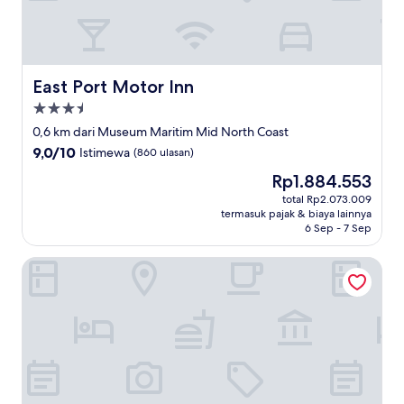
East Port Motor Inn
East Port Motor Inn
Properti
bintang
0,6 km dari Museum Maritim Mid North Coast
3.5
9.0
9,0/10
Istimewa
(860 ulasan)
dari
Harga
Rp1.884.553
10,
sekarang
Istimewa,
total Rp2.073.009
Rp1.884.553
termasuk pajak & biaya lainnya
(860
6 Sep - 7 Sep
ulasan)
Macquarie Waters Boutique Apartment Hotel