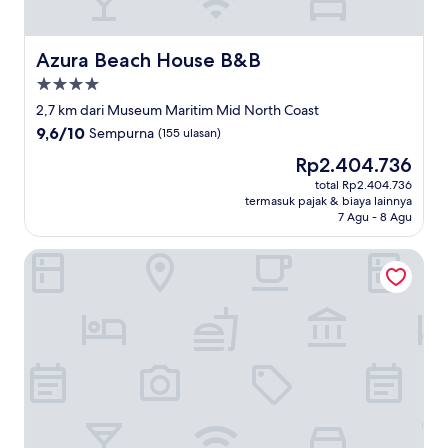
Azura Beach House B&B
Azura Beach House B&B
Properti
bintang
2,7 km dari Museum Maritim Mid North Coast
4.0
9.6
9,6/10
Sempurna
(155 ulasan)
dari
Harga
Rp2.404.736
10,
sekarang
Sempurna,
total Rp2.404.736
Rp2.404.736
termasuk pajak & biaya lainnya
(155
7 Agu - 8 Agu
ulasan)
NRMA Port Macquarie Breakwall Holiday Park