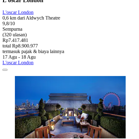
L'oscar London
L'oscar London
0,6 km dari Aldwych Theatre
9,8/10
Sempurna
(320 ulasan)
Rp7.417.481
total Rp8.900.977
termasuk pajak & biaya lainnya
17 Agu - 18 Agu
L'oscar London