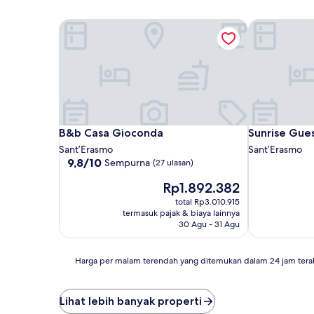
B&b Casa Gioconda
Sunrise Gue
B&b Casa Gioconda
Sunrise Gue
B&b Casa Gioconda
Sunrise Gue
Sant’Erasmo
Sant’Erasmo
9.8
9,8/10
Sempurna
(27 ulasan)
dari
Harga
Rp1.892.382
10,
sekarang
Sempurna,
total Rp3.010.915
Rp1.892.382
(27
termasuk pajak & biaya lainnya
ulasan)
30 Agu - 31 Agu
Harga
Harga per malam terendah yang ditemukan dalam 24 jam tera
per
malam
terendah
Lihat lebih banyak properti
yang