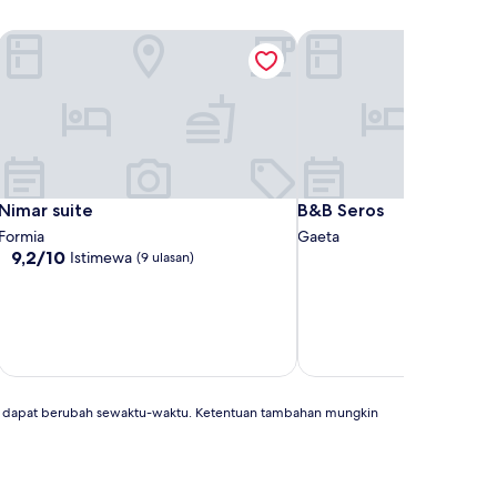
Nimar suite
B&B Seros
Nimar suite
B&B Seros
Nimar suite
B&B Seros
Formia
Gaeta
9.2
9,2/10
Istimewa
(9 ulasan)
dari
10,
Istimewa,
(9
ulasan)
an dapat berubah sewaktu-waktu. Ketentuan tambahan mungkin