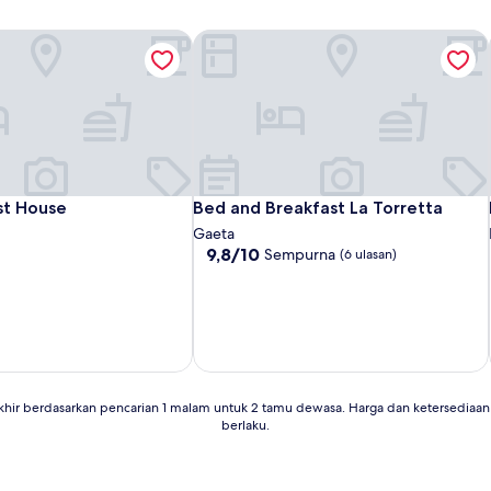
st House
Bed and Breakfast La Torretta
st House
Bed and Breakfast La Torretta
st House
Bed and Breakfast La Torretta
Gaeta
9.8
9,8/10
Sempurna
(6 ulasan)
dari
10,
Sempurna,
(6
ulasan)
khir berdasarkan pencarian 1 malam untuk 2 tamu dewasa. Harga dan ketersedia
berlaku.