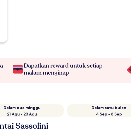
na
Dapatkan reward untuk setiap
malam menginap
Dalam dua minggu
Dalam satu bulan
21 Agu - 23 Agu
4 Sep - 6 Sep
tai Sassolini