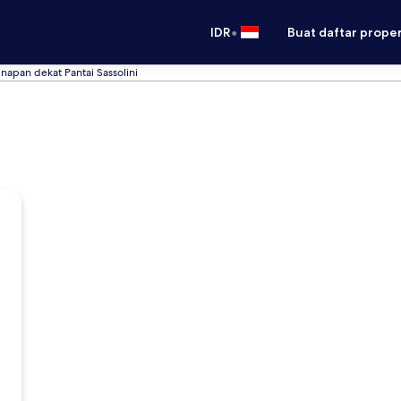
•
IDR
Buat daftar prope
apan dekat Pantai Sassolini