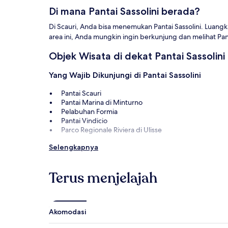
Di mana Pantai Sassolini berada?
Di Scauri, Anda bisa menemukan Pantai Sassolini. Luangka
area ini, Anda mungkin ingin berkunjung dan melihat Pan
Objek Wisata di dekat Pantai Sassolini
Yang Wajib Dikunjungi di Pantai Sassolini
Pantai Scauri
Pantai Marina di Minturno
Pelabuhan Formia
Pantai Vindicio
Parco Regionale Riviera di Ulisse
Aktivitas di Pantai Sassolini
Selengkapnya
Gloria Village Acquapark
Pusat Selancar Angin Maremoto
Terus menjelajah
Gelateria Il Molo
Kolam Renang Termal Arcobaleno
Kastil Itri
Akomodasi