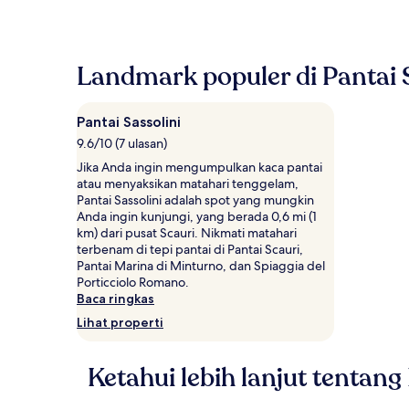
ditemukan
dalam
24
jam
Landmark populer di Pantai S
terakhir
berdasarkan
pencarian
Pantai Sassolini
1
9.6/10 (7 ulasan)
malam
untuk
Jika Anda ingin mengumpulkan kaca pantai
2
atau menyaksikan matahari tenggelam,
tamu
Pantai Sassolini adalah spot yang mungkin
dewasa.
Anda ingin kunjungi, yang berada 0,6 mi (1
Harga
km) dari pusat Scauri. Nikmati matahari
dan
terbenam di tepi pantai di Pantai Scauri,
ketersediaan
Pantai Marina di Minturno, dan Spiaggia del
dapat
Porticciolo Romano.
berubah
Baca ringkas
sewaktu-
Lihat properti
waktu.
Ketentuan
tambahan
Ketahui lebih lanjut tentang
mungkin
berlaku.