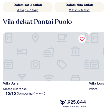
Dalam satu bulan
Dalam dua bulan
4 Sep - 6 Sep
2 Okt - 4 Okt
Vila dekat Pantai Puolo
Villa Asia
Villa Luisa
Villa Asia
Villa Luisa
Villa Asia
Villa Luis
Massa Lubrense
Priora
10.0
10/10
Sempurna
(1 ulasan)
dari
Harga
Rp1.925.844
10,
sekarang
Sempurna,
total Rp2.697.688