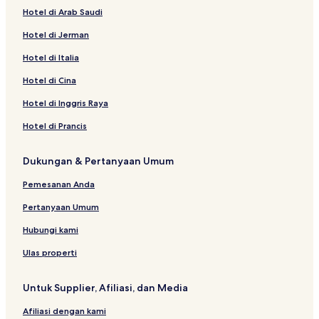
Hotel di Arab Saudi
Hotel Bintang 3 di Piano di Sorrento
Hotel di Jerman
Hotel dekat Pemandian Ratu Giovanna
Hotel dekat Kantor Pariwisata Positano
Hotel di Italia
Hotel dekat Sorrento Lift
Hotel di Cina
Hotel Pantai di Sorrento
Hotel di Inggris Raya
Vila di Sorrento
Hotel di Prancis
Hotel dekat Franco Senesi
Dukungan & Pertanyaan Umum
Vila di Capri
Pemesanan Anda
Hotel Bintang 4 di Positano
Vila di Marina del Cantone
Pertanyaan Umum
Hotel dengan Pusat Kebugaran di Capri
Hubungi kami
Vila di Semenanjung Sorrento
Ulas properti
Hotel di Villaggio Monte Faito
Untuk Supplier, Afiliasi, dan Media
Hotel di San Pietro
Afiliasi dengan kami
Hotel dengan Dapur Kecil di Sorrento