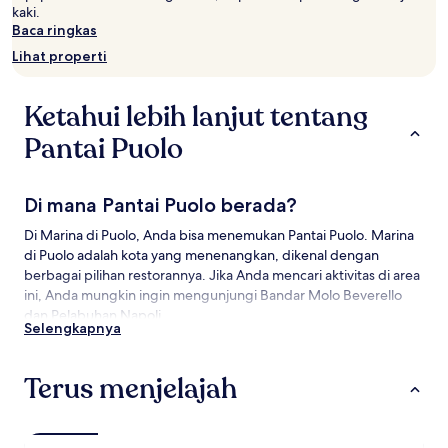
kaki.
dapat
Baca ringkas
berubah
sewaktu-
Lihat properti
waktu.
Ketentuan
tambahan
Ketahui lebih lanjut tentang
mungkin
berlaku.
Pantai Puolo
Di mana Pantai Puolo berada?
Di Marina di Puolo, Anda bisa menemukan Pantai Puolo. Marina
di Puolo adalah kota yang menenangkan, dikenal dengan
berbagai pilihan restorannya. Jika Anda mencari aktivitas di area
ini, Anda mungkin ingin mengunjungi Bandar Molo Beverello
dan Pelabuhan Napoli.
Selengkapnya
Objek Wisata di dekat Pantai Puolo
Terus menjelajah
Yang Wajib Dikunjungi di Pantai Puolo
Pantai Sorrento
Piazza Tasso