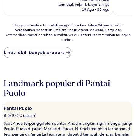
Rp1.925.844
(1
termasuk pajak & biaya lainnya
ulasan)
29 Agu - 30 Agu
Harga
Harga per malam terendah yang ditemukan dalam 24 jam terakhir
berdasarkan pencarian 1 malam untuk 2 tamu dewasa. Harga dan
per
ketersediaan dapat berubah sewaktu-waktu. Ketentuan tambahan mungkin
malam
berlaku.
terendah
yang
Lihat lebih banyak properti
ditemukan
dalam
24
jam
terakhir
berdasarkan
Landmark populer di Pantai
pencarian
Puolo
1
malam
untuk
2
Pantai Puolo
tamu
8.6/10 (10 ulasan)
dewasa.
Saat Anda terpanggil oleh pantai, Anda mungkin ingin mengunjungi
Harga
Pantai Puolo di pusat Marina di Puolo. Nikmati matahari terbenam di
dan
tepi pantai di Pantai La Pignatella, dapat ditempuh dengan berjalan
ketersediaan