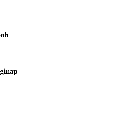
bah
ginap