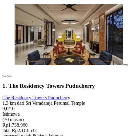
1. The Residency Towers Puducherry
The Residency Towers Puducherry
1,3 km dari Sri Varadaraja Perumal Temple
9,0/10
Istimewa
(70 ulasan)
Rp1.738.960
total Rp2.113.532
termasuk pajak & biaya lainnya