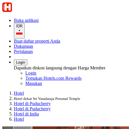
Buka aplikasi
IDR
•
Buat daftar properti Anda
Dukungan
Perjalanan
Login
Dapatkan diskon langsung dengan Harga Member
Login
Temukan Hotels.com Rewards
Masukan
Hotel
Hotel dekat Sri Varadaraja Perumal Temple
Hotel di Puducherry
Hotel di Puducherry
Hotel di India
Hotel