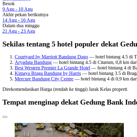
Besok
9 Agu - 10 Agu
Akhir pekan berikutnya
14 Agu - 16 Agu
Dalam dua minggu
21 Agu - 23 Agu
Sekilas tentang 5 hotel populer dekat Ged
Courtyard by Marriott Bandung Dago
— hotel bintang 4.5 di 
Aryaduta Bandung
— hotel bintang 4.5 di Citarum, 0,8 km da
Best Western Premier La Grande Hotel
— hotel bintang 4 di B
Kimaya Braga Bandung by Harris
— hotel bintang 3.5 di Brag
Mercure Bandung City Centre
— hotel bintang 4 di 0,9 km da
Direkomendasikan
Harga (rendah ke tinggi)
Jarak
Kelas properti
Tempat menginap dekat Gedung Bank Ind