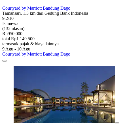
Courtyard by Marriott Bandung Dago
Tamansari, 1,3 km dari Gedung Bank Indonesia
9,2/10
Istimewa
(132 ulasan)
Rp950.000
total Rp1.149.500
termasuk pajak & biaya lainnya
9 Agu - 10 Agu
Courtyard by Marriott Bandung Dago