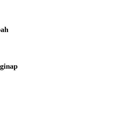
bah
ginap