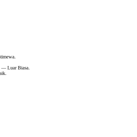
stimewa.
0 — Luar Biasa.
aik.