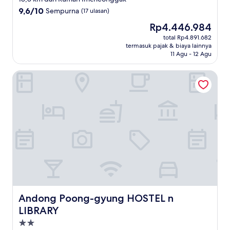
3.0
9.6
9,6/10
Sempurna
(17 ulasan)
dari
Harga
Rp4.446.984
10,
sekarang
Sempurna,
total Rp4.891.682
Rp4.446.984
termasuk pajak & biaya lainnya
(17
11 Agu - 12 Agu
ulasan)
Andong Poong-gyung HOSTEL n LIBRARY
Andong Poong-gyung HOSTEL n LIBRARY
Andong Poong-gyung HOSTEL n
LIBRARY
Properti