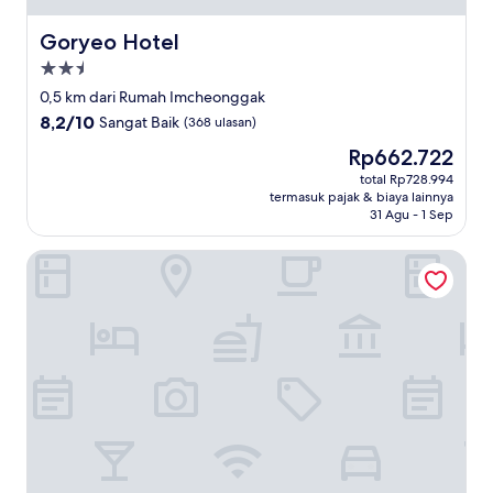
Goryeo Hotel
Goryeo Hotel
Properti
bintang
0,5 km dari Rumah Imcheonggak
2.5
8.2
8,2/10
Sangat Baik
(368 ulasan)
dari
Harga
Rp662.722
10,
sekarang
Sangat
total Rp728.994
Rp662.722
termasuk pajak & biaya lainnya
Baik,
31 Agu - 1 Sep
(368
ulasan)
Chiam Gotaek