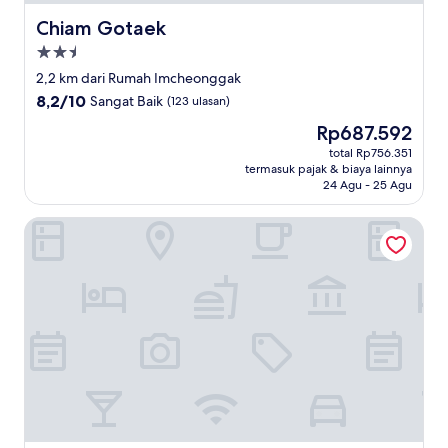
Chiam Gotaek
Chiam Gotaek
Properti
bintang
2,2 km dari Rumah Imcheonggak
2.5
8.2
8,2/10
Sangat Baik
(123 ulasan)
dari
Harga
Rp687.592
10,
sekarang
Sangat
total Rp756.351
Rp687.592
termasuk pajak & biaya lainnya
Baik,
24 Agu - 25 Agu
(123
ulasan)
BROWNDOT HOTEL ANDONG OKDONG