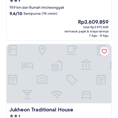
Properti
bintang
19,9 km dari Rumah Imcheonggak
2.5
9.6
9,6/10
Sempurna
(118 ulasan)
dari
Harga
Rp3.609.859
10,
sekarang
Sempurna,
total Rp3.970.845
Rp3.609.859
termasuk pajak & biaya lainnya
(118
7 Agu - 8 Agu
ulasan)
Jukheon Traditional House
Jukheon Traditional House
Jukheon Traditional House
Properti