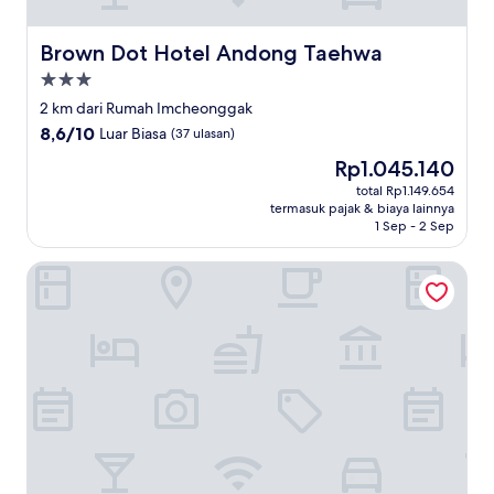
Brown Dot Hotel Andong Taehwa
Brown Dot Hotel Andong Taehwa
Properti
bintang
2 km dari Rumah Imcheonggak
3.0
8.6
8,6/10
Luar Biasa
(37 ulasan)
dari
Harga
Rp1.045.140
10,
sekarang
Luar
total Rp1.149.654
Rp1.045.140
termasuk pajak & biaya lainnya
Biasa,
1 Sep - 2 Sep
(37
ulasan)
Goryeo Hotel