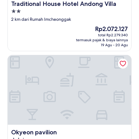
Traditional House Hotel Andong Villa
Traditional House Hotel Andong Villa
Properti
bintang
2 km dari Rumah Imcheonggak
2.0
Harga
Rp2.072.127
sekarang
total Rp2.279.340
Rp2.072.127
termasuk pajak & biaya lainnya
19 Agu - 20 Agu
Okyeon pavilion
Okyeon pavilion
Okyeon pavilion