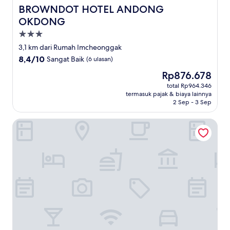
BROWNDOT HOTEL ANDONG OKDONG
BROWNDOT HOTEL ANDONG
OKDONG
Properti
bintang
3,1 km dari Rumah Imcheonggak
3.0
8.4
8,4/10
Sangat Baik
(6 ulasan)
dari
Harga
Rp876.678
10,
sekarang
Sangat
total Rp964.346
Rp876.678
termasuk pajak & biaya lainnya
Baik,
2 Sep - 3 Sep
(6
ulasan)
H Avenue Hotel Andong Culture Street