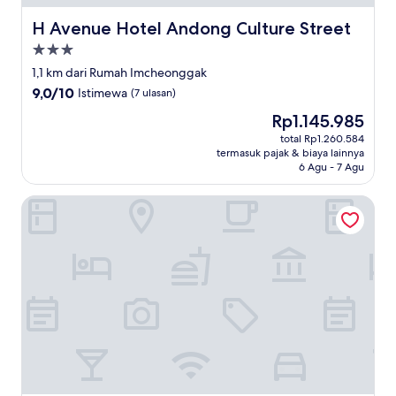
H Avenue Hotel Andong Culture Street
H Avenue Hotel Andong Culture Street
Properti
bintang
1,1 km dari Rumah Imcheonggak
3.0
9.0
9,0/10
Istimewa
(7 ulasan)
dari
Harga
Rp1.145.985
10,
sekarang
Istimewa,
total Rp1.260.584
Rp1.145.985
termasuk pajak & biaya lainnya
(7
6 Agu - 7 Agu
ulasan)
Happy Q Motel