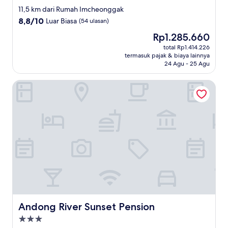
bintang
11,5 km dari Rumah Imcheonggak
2.5
8.8
8,8/10
Luar Biasa
(54 ulasan)
dari
Harga
Rp1.285.660
10,
sekarang
Luar
total Rp1.414.226
Rp1.285.660
termasuk pajak & biaya lainnya
Biasa,
24 Agu - 25 Agu
(54
ulasan)
Andong River Sunset Pension
Andong River Sunset Pension
Andong River Sunset Pension
Properti