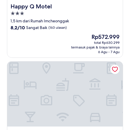
Happy Q Motel
Happy Q Motel
Properti
bintang
1,5 km dari Rumah Imcheonggak
3.0
8.2
8,2/10
Sangat Baik
(163 ulasan)
dari
Harga
Rp572.999
10,
sekarang
Sangat
total Rp630.299
Rp572.999
termasuk pajak & biaya lainnya
Baik,
6 Agu - 7 Agu
(163
ulasan)
Traditional House Hotel Andong Villa