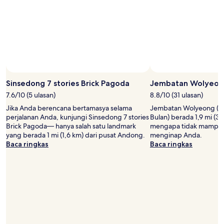
Sinsedong 7 stories Brick Pagoda
Jembatan Wolyeon
7.6/10 (5 ulasan)
8.8/10 (31 ulasan)
Jika Anda berencana bertamasya selama
Jembatan Wolyeong (J
perjalanan Anda, kunjungi Sinsedong 7 stories
Bulan) berada 1,9 mi (3
Brick Pagoda— hanya salah satu landmark
mengapa tidak mampir
yang berada 1 mi (1,6 km) dari pusat Andong.
menginap Anda.
Baca ringkas
Baca ringkas