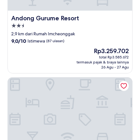
Andong Gurume Resort
Andong Gurume Resort
Properti
bintang
2,9 km dari Rumah Imcheonggak
2.5
9.0
9,0/10
Istimewa
(87 ulasan)
dari
Harga
Rp3.259.702
10,
sekarang
Istimewa,
total Rp3.585.672
Rp3.259.702
termasuk pajak & biaya lainnya
(87
26 Agu - 27 Agu
ulasan)
Brown Dot Hotel Andong Taehwa