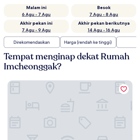
Malam ini
Besok
6 Agu - 7 Agu
7 Agu - 8 Agu
Akhir pekan ini
Akhir pekan berikutnya
7 Agu - 9 Agu
14 Agu - 16 Agu
Direkomendasikan
Harga (rendah ke tinggi)
Tempat menginap dekat Rumah
Imcheonggak?
Andong Gurume Resort