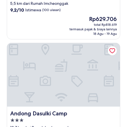
bintang
5,5 km dari Rumah Imcheonggak
2.0
9.2
9,2/10
Istimewa
(100 ulasan)
dari
Harga
Rp629.706
10,
sekarang
Istimewa,
total Rp818.619
Rp629.706
termasuk pajak & biaya lainnya
(100
18 Agu - 19 Agu
ulasan)
Andong Dasulki Camp
Andong Dasulki Camp
Andong Dasulki Camp
Properti
bintang