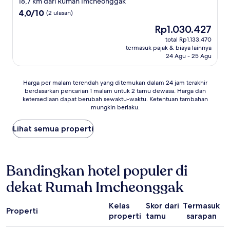
18,7 km dari Rumah Imcheonggak
3.0
4.0
4,0/10
(2 ulasan)
dari
Harga
Rp1.030.427
10,
sekarang
(2
total Rp1.133.470
Rp1.030.427
termasuk pajak & biaya lainnya
ulasan)
24 Agu - 25 Agu
Harga
Harga per malam terendah yang ditemukan dalam 24 jam terakhir
berdasarkan pencarian 1 malam untuk 2 tamu dewasa. Harga dan
per
ketersediaan dapat berubah sewaktu-waktu. Ketentuan tambahan
malam
mungkin berlaku.
terendah
yang
Lihat semua properti
ditemukan
dalam
24
jam
Bandingkan hotel populer di
terakhir
berdasarkan
dekat Rumah Imcheonggak
pencarian
1
malam
Kelas
Skor dari
Termasuk
Properti
untuk
properti
tamu
sarapan
r
2