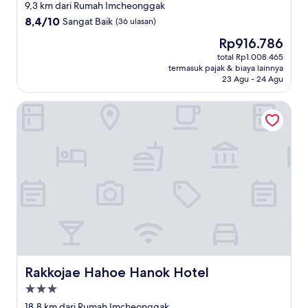
bintang
9,3 km dari Rumah Imcheonggak
3.0
8.4
8,4/10
Sangat Baik
(36 ulasan)
dari
Harga
Rp916.786
10,
sekarang
Sangat
total Rp1.008.465
Rp916.786
termasuk pajak & biaya lainnya
Baik,
23 Agu - 24 Agu
(36
ulasan)
Rakkojae Hahoe Hanok Hotel
Rakkojae Hahoe Hanok Hotel
Rakkojae Hahoe Hanok Hotel
Properti
bintang
18,8 km dari Rumah Imcheonggak