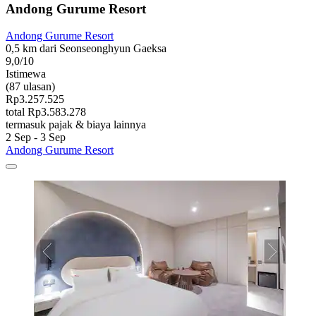
Andong Gurume Resort
Andong Gurume Resort
0,5 km dari Seonseonghyun Gaeksa
9,0/10
Istimewa
(87 ulasan)
Rp3.257.525
total Rp3.583.278
termasuk pajak & biaya lainnya
2 Sep - 3 Sep
Andong Gurume Resort