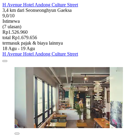
H Avenue Hotel Andong Culture Street
3,4 km dari Seonseonghyun Gaeksa
9,0/10
Istimewa
(7 ulasan)
Rp1.526.960
total Rp1.679.656
termasuk pajak & biaya lainnya
18 Agu - 19 Agu
H Avenue Hotel Andong Culture Street