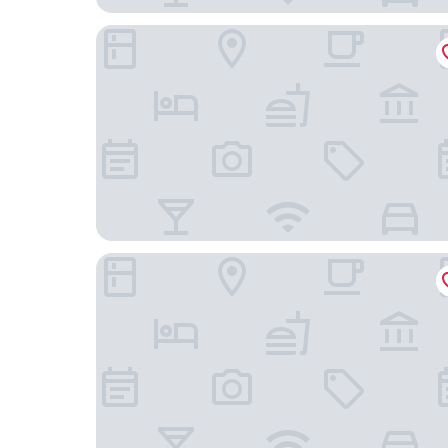
UNAHOTELS Villa dei Platani Foligno
Hotel Poledrini