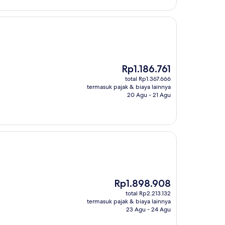
Harga
Rp1.186.761
sekarang
total Rp1.367.666
Rp1.186.761
termasuk pajak & biaya lainnya
20 Agu - 21 Agu
Harga
Rp1.898.908
sekarang
total Rp2.213.132
Rp1.898.908
termasuk pajak & biaya lainnya
23 Agu - 24 Agu