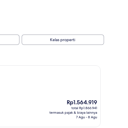
Kelas properti
Harga
Rp1.564.919
sekarang
total Rp1.866.941
Rp1.564.919
termasuk pajak & biaya lainnya
7 Agu - 8 Agu