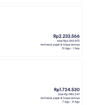
Harga
Rp2.233.566
sekarang
total Rp2.560.872
Rp2.233.566
termasuk pajak & biaya lainnya
31 Agu - 1 Sep
Harga
Rp1.724.530
sekarang
total Rp1.980.247
Rp1.724.530
termasuk pajak & biaya lainnya
7 Agu - 8 Agu