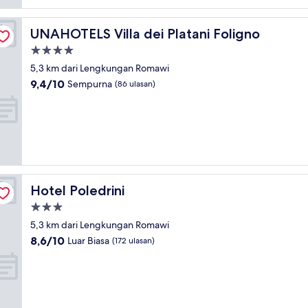
UNAHOTELS Villa dei Platani Foligno
UNAHOTELS Villa dei Platani Foligno
Properti
bintang
5,3 km dari Lengkungan Romawi
4.0
9.4
9,4/10
Sempurna
(86 ulasan)
dari
10,
Sempurna,
(86
ulasan)
Hotel Poledrini
Hotel Poledrini
Properti
bintang
5,3 km dari Lengkungan Romawi
3.0
8.6
8,6/10
Luar Biasa
(172 ulasan)
dari
10,
Luar
Biasa,
(172