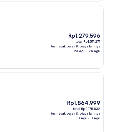
Harga
Rp1.279.596
sekarang
total Rp1.511.271
Rp1.279.596
termasuk pajak & biaya lainnya
23 Agu - 24 Agu
Harga
Rp1.864.999
sekarang
total Rp2.175.832
Rp1.864.999
termasuk pajak & biaya lainnya
10 Agu - 11 Agu