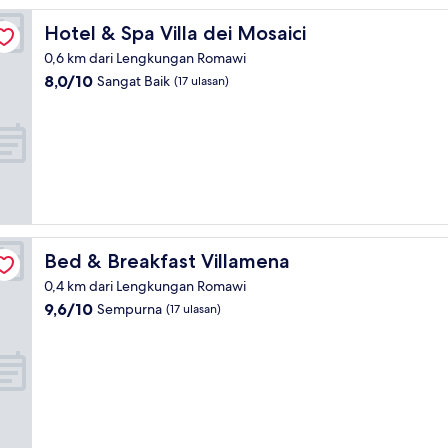
Hotel & Spa Villa dei Mosaici
Hotel & Spa Villa dei Mosaici
0,6 km dari Lengkungan Romawi
8.0
8,0/10
Sangat Baik
(17 ulasan)
dari
10,
Sangat
Baik,
(17
ulasan)
Bed & Breakfast Villamena
Bed & Breakfast Villamena
0,4 km dari Lengkungan Romawi
9.6
9,6/10
Sempurna
(17 ulasan)
dari
10,
Sempurna,
(17
ulasan)