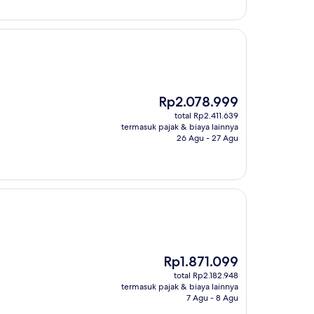
Harga
Rp2.078.999
sekarang
total Rp2.411.639
Rp2.078.999
termasuk pajak & biaya lainnya
26 Agu - 27 Agu
Harga
Rp1.871.099
sekarang
total Rp2.182.948
Rp1.871.099
termasuk pajak & biaya lainnya
7 Agu - 8 Agu