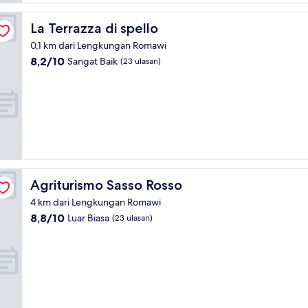
La Terrazza di spello
La Terrazza di spello
0,1 km dari Lengkungan Romawi
8.2
8,2/10
Sangat Baik
(23 ulasan)
dari
10,
Sangat
Baik,
(23
ulasan)
Agriturismo Sasso Rosso
Agriturismo Sasso Rosso
4 km dari Lengkungan Romawi
8.8
8,8/10
Luar Biasa
(23 ulasan)
dari
10,
Luar
Biasa,
(23
ulasan)