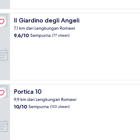
Il Giardino degli Angeli
Il Giardino degli Angeli
7,1 km dari Lengkungan Romawi
9.6
9,6/10
Sempurna
(77 ulasan)
dari
10,
Sempurna,
(77
ulasan)
Portica 10
Portica 10
9,9 km dari Lengkungan Romawi
10.0
10/10
Sempurna
(133 ulasan)
dari
10,
Sempurna,
(133
ulasan)