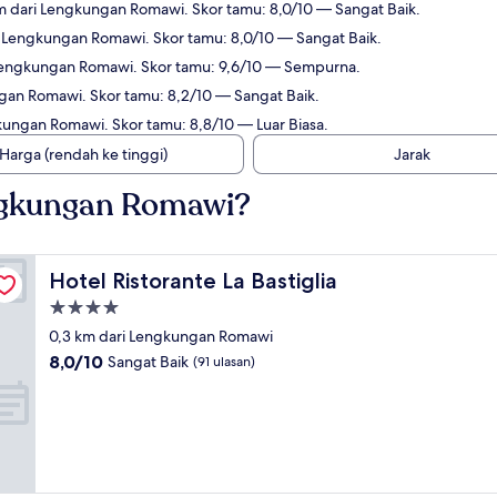
km dari Lengkungan Romawi. Skor tamu: 8,0/10 — Sangat Baik.
i Lengkungan Romawi. Skor tamu: 8,0/10 — Sangat Baik.
 Lengkungan Romawi. Skor tamu: 9,6/10 — Sempurna.
ngan Romawi. Skor tamu: 8,2/10 — Sangat Baik.
kungan Romawi. Skor tamu: 8,8/10 — Luar Biasa.
Harga (rendah ke tinggi)
Jarak
ngkungan Romawi?
Hotel Ristorante La Bastiglia
Hotel Ristorante La Bastiglia
Properti
bintang
0,3 km dari Lengkungan Romawi
4.0
8.0
8,0/10
Sangat Baik
(91 ulasan)
dari
10,
Sangat
Baik,
(91
ulasan)