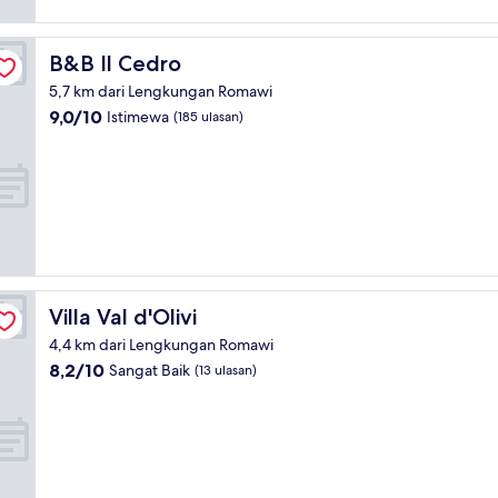
ulasan)
B&B Il Cedro
B&B Il Cedro
5,7 km dari Lengkungan Romawi
9.0
9,0/10
Istimewa
(185 ulasan)
dari
10,
Istimewa,
(185
ulasan)
Villa Val d'Olivi
Villa Val d'Olivi
4,4 km dari Lengkungan Romawi
8.2
8,2/10
Sangat Baik
(13 ulasan)
dari
10,
Sangat
Baik,
(13
ulasan)