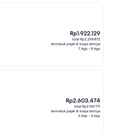
Harga
Rp1.922.129
sekarang
total Rp2.259.872
Rp1.922.129
termasuk pajak & biaya lainnya
7 Agu - 8 Agu
Harga
Rp2.603.474
sekarang
total Rp2.967.771
Rp2.603.474
termasuk pajak & biaya lainnya
3 Sep - 4 Sep