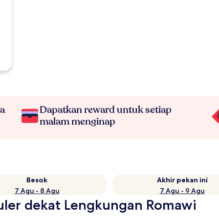
na
Dapatkan reward untuk setiap
malam menginap
Besok
Akhir pekan ini
7 Agu - 8 Agu
7 Agu - 9 Agu
puler dekat Lengkungan Romawi