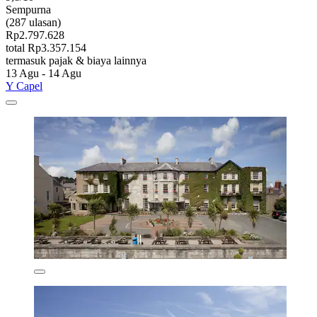
Sempurna
(287 ulasan)
Rp2.797.628
total Rp3.357.154
termasuk pajak & biaya lainnya
13 Agu - 14 Agu
Y Capel