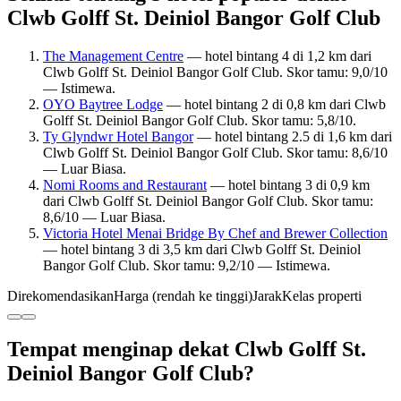
Clwb Golff St. Deiniol Bangor Golf Club
The Management Centre
— hotel bintang 4 di 1,2 km dari
Clwb Golff St. Deiniol Bangor Golf Club. Skor tamu: 9,0/10
— Istimewa.
OYO Baytree Lodge
— hotel bintang 2 di 0,8 km dari Clwb
Golff St. Deiniol Bangor Golf Club. Skor tamu: 5,8/10.
Ty Glyndwr Hotel Bangor
— hotel bintang 2.5 di 1,6 km dari
Clwb Golff St. Deiniol Bangor Golf Club. Skor tamu: 8,6/10
— Luar Biasa.
Nomi Rooms and Restaurant
— hotel bintang 3 di 0,9 km
dari Clwb Golff St. Deiniol Bangor Golf Club. Skor tamu:
8,6/10 — Luar Biasa.
Victoria Hotel Menai Bridge By Chef and Brewer Collection
— hotel bintang 3 di 3,5 km dari Clwb Golff St. Deiniol
Bangor Golf Club. Skor tamu: 9,2/10 — Istimewa.
Direkomendasikan
Harga (rendah ke tinggi)
Jarak
Kelas properti
Tempat menginap dekat Clwb Golff St.
Deiniol Bangor Golf Club?