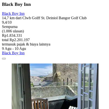
Black Boy Inn
Black Boy Inn
14,7 km dari Clwb Golff St. Deiniol Bangor Golf Club
9,4/10
Sempurna
(1.006 ulasan)
Rp1.834.331
total Rp2.201.197
termasuk pajak & biaya lainnya
9 Agu - 10 Agu
Black Boy Inn