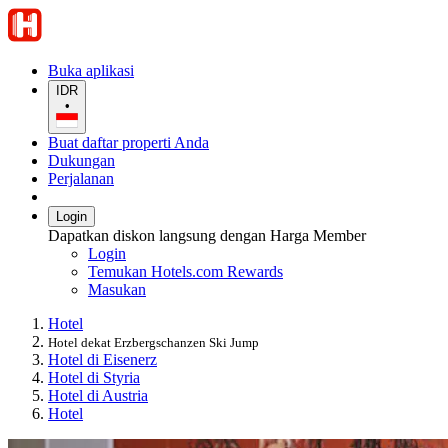
Buka aplikasi
IDR
•
Buat daftar properti Anda
Dukungan
Perjalanan
Login
Dapatkan diskon langsung dengan Harga Member
Login
Temukan Hotels.com Rewards
Masukan
Hotel
Hotel dekat Erzbergschanzen Ski Jump
Hotel di Eisenerz
Hotel di Styria
Hotel di Austria
Hotel