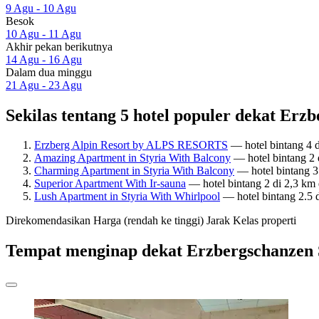
9 Agu - 10 Agu
Besok
10 Agu - 11 Agu
Akhir pekan berikutnya
14 Agu - 16 Agu
Dalam dua minggu
21 Agu - 23 Agu
Sekilas tentang 5 hotel populer dekat Er
Erzberg Alpin Resort by ALPS RESORTS
— hotel bintang 4 d
Amazing Apartment in Styria With Balcony
— hotel bintang 2 
Charming Apartment in Styria With Balcony
— hotel bintang 3
Superior Apartment With Ir-sauna
— hotel bintang 2 di 2,3 km
Lush Apartment in Styria With Whirlpool
— hotel bintang 2.5 
Direkomendasikan
Harga (rendah ke tinggi)
Jarak
Kelas properti
Tempat menginap dekat Erzbergschanzen