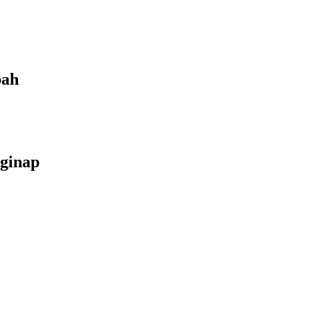
bah
ginap