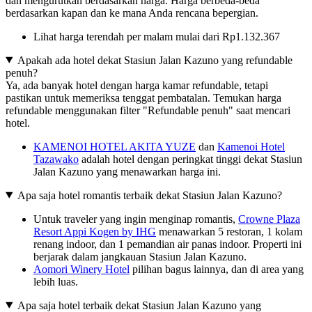
dan mengurutkan berdasarkan harga. Harga berbeda-beda
berdasarkan kapan dan ke mana Anda rencana bepergian.
Lihat harga terendah per malam mulai dari Rp1.132.367
Apakah ada hotel dekat Stasiun Jalan Kazuno yang refundable
penuh?
Ya, ada banyak hotel dengan harga kamar refundable, tetapi
pastikan untuk memeriksa tenggat pembatalan. Temukan harga
refundable menggunakan filter "Refundable penuh" saat mencari
hotel.
KAMENOI HOTEL AKITA YUZE
dan
Kamenoi Hotel
Tazawako
adalah hotel dengan peringkat tinggi dekat Stasiun
Jalan Kazuno yang menawarkan harga ini.
Apa saja hotel romantis terbaik dekat Stasiun Jalan Kazuno?
Untuk traveler yang ingin menginap romantis,
Crowne Plaza
Resort Appi Kogen by IHG
menawarkan 5 restoran, 1 kolam
renang indoor, dan 1 pemandian air panas indoor. Properti ini
berjarak dalam jangkauan Stasiun Jalan Kazuno.
Aomori Winery Hotel
pilihan bagus lainnya, dan di area yang
lebih luas.
Apa saja hotel terbaik dekat Stasiun Jalan Kazuno yang