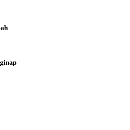
bah
ginap